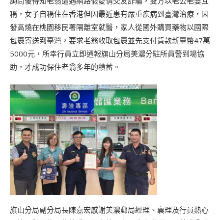
詢問後得知老翁遭遇網路假愛情交友詐騙，雙方以老公老婆互
稱，女子自稱住在香港但因最近患有嚴重疾病到臺灣治療，因
發高燒在桃園移民署隔離室就醫，家人從國外購買藥物以國際
包裹寄送到臺灣，要求老翁收取包裹並先支付貨款新臺幣47萬
5000元，所幸行員立即通報旗山分局美濃分駐所員警到場協
助，才成功保住老翁多年的積蓄。
旗山分局副分局長陳嘉宏感謝美濃郵局經理、襄理及行員熱心