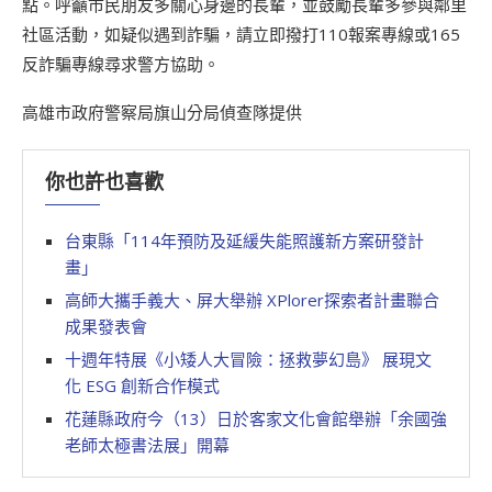
點。呼籲市民朋友多關心身邊的長輩，並鼓勵長輩多參與鄰里
社區活動，如疑似遇到詐騙，請立即撥打110報案專線或165
反詐騙專線尋求警方協助。
高雄市政府警察局旗山分局偵查隊提供
你也許也喜歡
台東縣「114年預防及延緩失能照護新方案研發計
畫」
高師大攜手義大、屏大舉辦 XPlorer探索者計畫聯合
成果發表會
十週年特展《小矮人大冒險：拯救夢幻島》 展現文
化 ESG 創新合作模式
花蓮縣政府今（13）日於客家文化會館舉辦「余國強
老師太極書法展」開幕