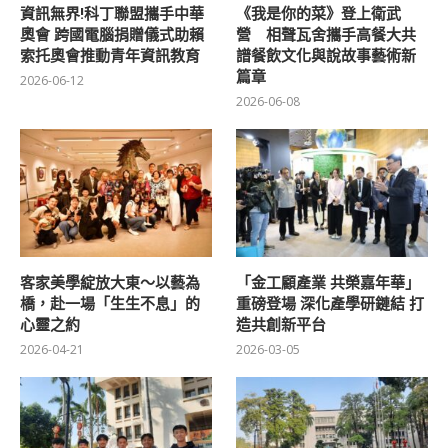
資訊無界!科丁聯盟攜手中華
《我是你的菜》登上衛武
奧會 跨國電腦捐贈儀式助賴
營 相聲瓦舍攜手高餐大共
索托奧會推動青年資訊教育
譜餐飲文化與說故事藝術新
篇章
2026-06-12
2026-06-08
客家美學綻放大東～以藝為
「金工顧產業 共榮嘉年華」
橋，赴一場「生生不息」的
重磅登場 深化產學研鏈結 打
心靈之約
造共創新平台
2026-04-21
2026-03-05