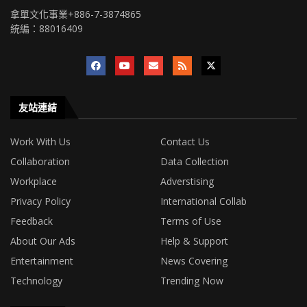
拿單文化事業+886-7-3874865
統編：88016409
友站連結
Work With Us
Contact Us
Collaboration
Data Collection
Workplace
Adverstising
Privacy Policy
International Collab
Feedback
Terms of Use
About Our Ads
Help & Support
Entertainment
News Covering
Technology
Trending Now