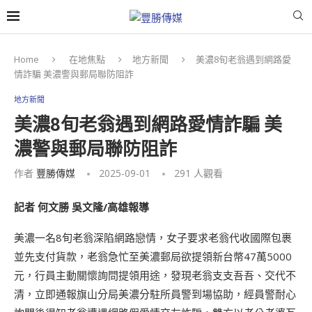
Home
在地焦點
地方新聞
美濃8旬老翁遇到網路愛
情詐騙 美濃警與郵局聯防阻詐
地方新聞
美濃8旬老翁遇到網路愛情詐騙 美
濃警與郵局聯防阻詐
作者
豐勝傳媒
2025-09-01
291
人觀看
記者 何文勝 吳文隆/高雄報導
美濃一名8旬老翁深陷網路戀情，女子要求老翁代收國際包裹
並先支付貨款，老翁急忙至美濃郵局欲提領新台幣47萬5000
元，行員主動關懷詢問提領用途，發現老翁支支吾吾、交代不
清，立即通報旗山分局美濃分駐所員警到場協助，經員警耐心