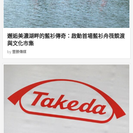
邂逅美濃湖畔的藍衫傳奇：啟動首場藍衫舟筏競渡
與文化市集
by
豐勝傳媒