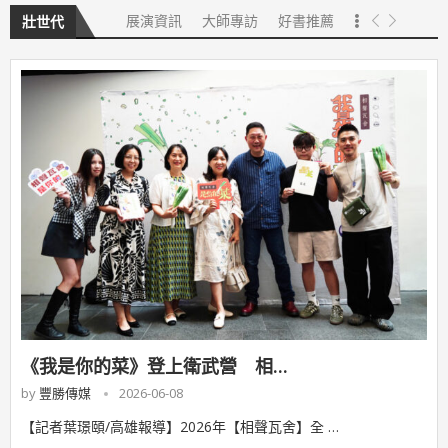
展演資訊
大師專訪
好書推薦
壯世代
《我是你的菜》登上衛武營 相...
by
豐勝傳媒
2026-06-08
【記者葉璟頤/高雄報導】2026年【相聲瓦舍】全 …