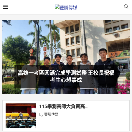
學測第二日高雄一考區試務順利 兼考區主
任王政彥慰勉監試務人員
115學測高師大負責高...
by
豐勝傳媒