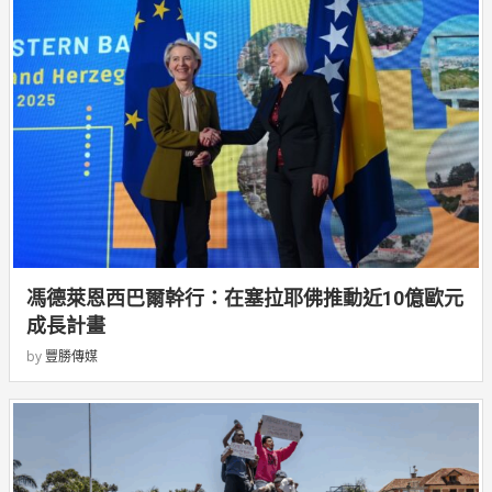
馮德萊恩西巴爾幹行：在塞拉耶佛推動近10億歐元
成長計畫
by
豐勝傳媒