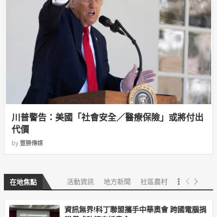
川普警告：美國「社會安全／醫療保險」或將付出
代價
by
豐勝傳媒
活動資訊
地方新聞
社區農村
在地焦點
資訊無界!科丁聯盟攜手中華奧會 跨國電腦捐