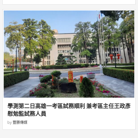
學測第二日高雄一考區試務順利 兼考區主任王政彥
慰勉監試務人員
by
豐勝傳媒