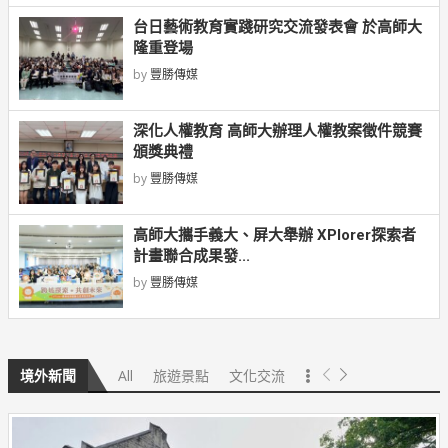
台日藝術教育實踐研究交流發表會 於高師大
隆重登場
by
豐勝傳媒
深化人權教育 高師大辦理人權教案徵件競賽
頒獎典禮
by
豐勝傳媒
高師大攜手義大、屏大舉辦 XPlorer探索者
計畫聯合成果發...
by
豐勝傳媒
All
旅遊景點
文化交流
境外新聞