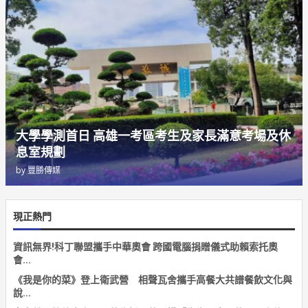
大學學測首日 高雄一考區考生及家長滿意考場及休
息室規劃
by
豐勝傳媒
現正熱門
資訊無界!科丁聯盟攜手中華奧會 跨國電腦捐贈儀式助賴索托奧
會...
《我是你的菜》登上衛武營 相聲瓦舍攜手高餐大共譜餐飲文化與
說...