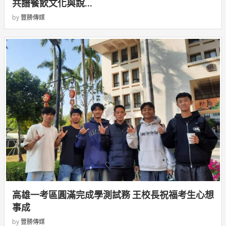
共譜餐飲文化與說...
by
豐勝傳媒
高雄一考區圓滿完成學測試務 王校長祝福考生心想
事成
by
豐勝傳媒