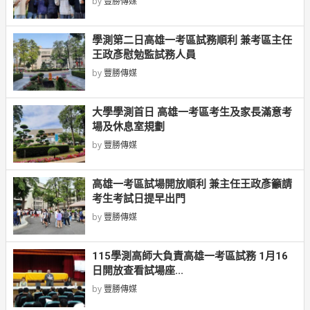
by
豐勝傳媒
學測第二日高雄一考區試務順利 兼考區主任
王政彥慰勉監試務人員
by
豐勝傳媒
大學學測首日 高雄一考區考生及家長滿意考
場及休息室規劃
by
豐勝傳媒
高雄一考區試場開放順利 兼主任王政彥籲請
考生考試日提早出門
by
豐勝傳媒
115學測高師大負責高雄一考區試務 1月16
日開放查看試場座...
by
豐勝傳媒