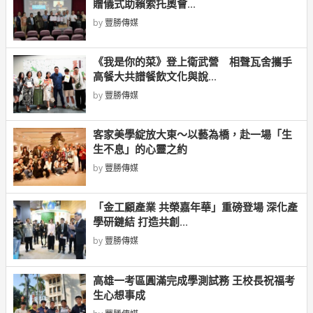
贈儀式助賴索托奧會...
by
豐勝傳媒
《我是你的菜》登上衛武營 相聲瓦舍攜手
高餐大共譜餐飲文化與說...
by
豐勝傳媒
客家美學綻放大東～以藝為橋，赴一場「生
生不息」的心靈之約
by
豐勝傳媒
「金工顧產業 共榮嘉年華」重磅登場 深化產
學研鏈結 打造共創...
by
豐勝傳媒
高雄一考區圓滿完成學測試務 王校長祝福考
生心想事成