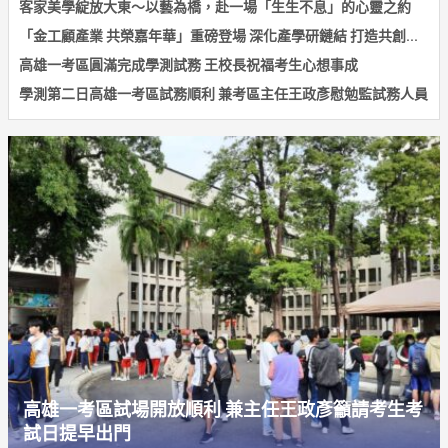
客家美學綻放大東～以藝為橋，赴一場「生生不息」的心靈之約
「金工顧產業 共榮嘉年華」重磅登場 深化產學研鏈結 打造共創...
高雄一考區圓滿完成學測試務 王校長祝福考生心想事成
學測第二日高雄一考區試務順利 兼考區主任王政彥慰勉監試務人員
高雄一考區試場開放順利 兼主任王政彥籲請考生考
試日提早出門