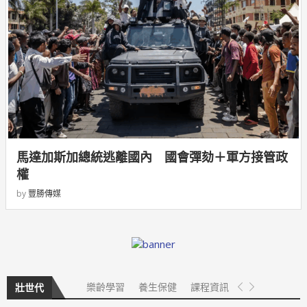
馬達加斯加總統逃離國內 國會彈劾＋軍方接管政
權
by
豐勝傳媒
樂齡學習
養生保健
課程資訊
壯世代