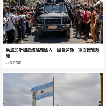
馬達加斯加總統逃離國內 國會彈劾＋軍方接管政
權
by
豐勝傳媒