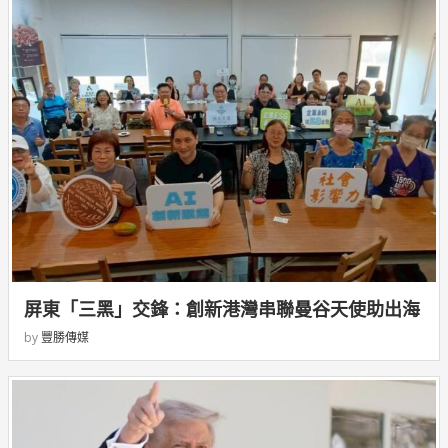
屏東「三黑」交鋒：創新港灣串聯曼谷天使助出海
by
豐勝傳媒