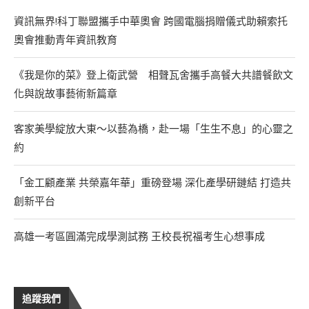
資訊無界!科丁聯盟攜手中華奧會 跨國電腦捐贈儀式助賴索托
奧會推動青年資訊教育
《我是你的菜》登上衛武營 相聲瓦舍攜手高餐大共譜餐飲文
化與說故事藝術新篇章
客家美學綻放大東～以藝為橋，赴一場「生生不息」的心靈之
約
「金工顧產業 共榮嘉年華」重磅登場 深化產學研鏈結 打造共
創新平台
高雄一考區圓滿完成學測試務 王校長祝福考生心想事成
追蹤我們