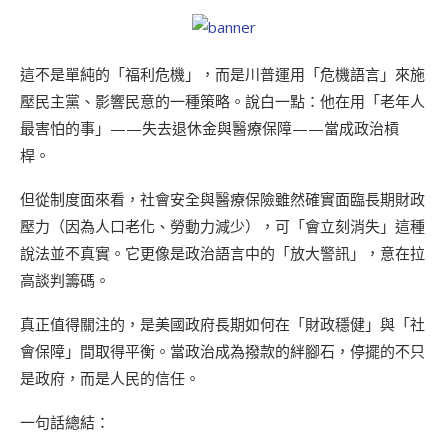
這不是單純的「福利危機」，而是川普運用「危機語言」來施
壓民主黨、影響民意的一種策略。說白一點：他在用「老年人
最害怕的事」——失去退休金與醫療保障——當成政治槓
桿。
但從制度面來看，社會安全與醫療保險雖然確實面臨長期財政
壓力（因為人口老化、勞動力減少），可「會立刻消失」這種
說法並不真實。它更像是政治語言中的「放大警訊」，意在拉
高談判籌碼。
真正值得關注的，是美國政府長期如何在「財政穩健」與「社
會保障」間取得平衡。當政治成為撥款的絆腳石，停擺的不只
是政府，而是人民的信任。
一句話總結：