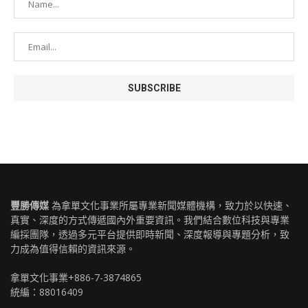
豐勝傳媒
為拿單文化事業所屬專業新聞媒體機構，致力於以快速、
真實、深度的方式傳遞國內外重要資訊。我們結合數位科技與專業
編採團隊，透過多元平台提供即時新聞、深度報導與專題分析，致
力成為值得信賴的資訊來源。
拿單文化事業+886-7-3874865
統編：88016409