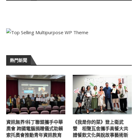
熱門新聞
資訊無界!科丁聯盟攜手中華
《我是你的菜》登上衛武
奧會 跨國電腦捐贈儀式助賴
營 相聲瓦舍攜手高餐大共
索托奧會推動青年資訊教育
譜餐飲文化與說故事藝術新