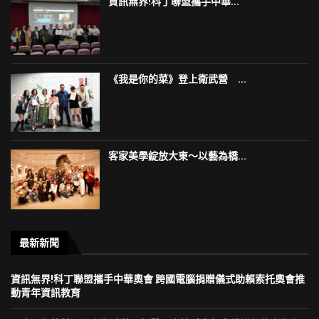
資訊無界!科丁聯盟攜手中華...
《我是你的菜》登上衛武營 ...
客家美學綻放大東～以藝為橋...
最新新聞
資訊無界!科丁聯盟攜手中華奧會 跨國電腦捐贈儀式助賴索托奧會推
動青年資訊教育