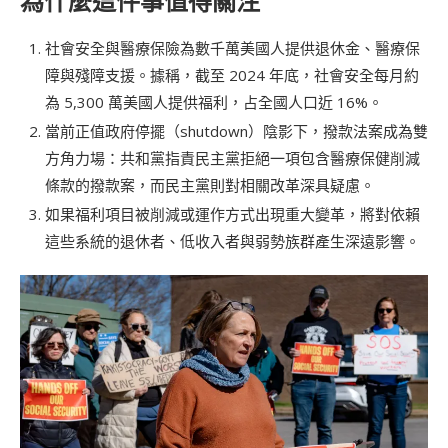
為什麼這件事值得關注
社會安全與醫療保險為數千萬美國人提供退休金、醫療保
障與殘障支援。據稱，截至 2024 年底，社會安全每月約
為 5,300 萬美國人提供福利，占全國人口近 16%。
當前正值政府停擺（shutdown）陰影下，撥款法案成為雙
方角力場：共和黨指責民主黨拒絕一項包含醫療保健削減
條款的撥款案，而民主黨則對相關改革深具疑慮。
如果福利項目被削減或運作方式出現重大變革，將對依賴
這些系統的退休者、低收入者與弱勢族群產生深遠影響。