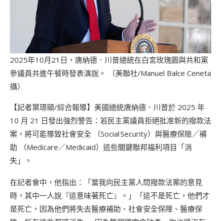
2025年10月21日，唐納德．川普總統在白宮玫瑰園與共和黨
參議員共進午餐時發表演說。 （美聯社/Manuel Balce Ceneta
攝）
【記者葉璟頤/綜合報導】美國總統唐納德．川普於 2025 年
10 月 21 日發出強烈警告：若民主黨議員拒絕批准新的撥款法
案，將可能導致社會安全 （Social Security）與醫療保險／補
助 （Medicare／Medicaid）這些關鍵聯邦福利項目「消
失」。
在記者會中，他指出：「當我向民主黨人問撥款法案的意見
時，其中一人說『這意味著死亡』。」「這不是死亡，他們才
是死亡，因為他們將失去醫療補助、社會安全保障、醫療保