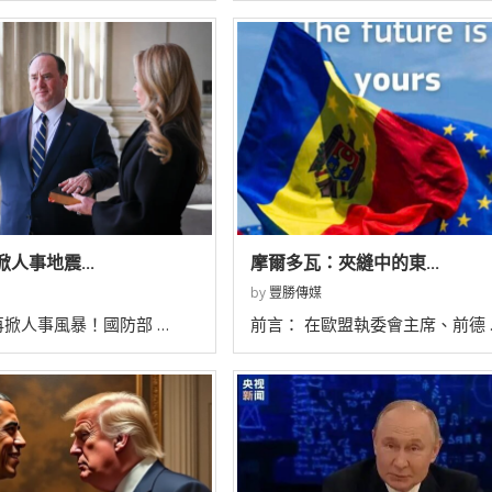
人事地震...
摩爾多瓦：夾縫中的東...
by
豐勝傳媒
掀人事風暴！國防部 …
前言： 在歐盟執委會主席、前德 