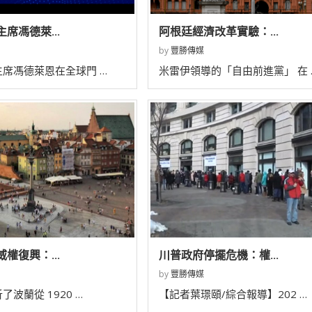
席馮德萊...
阿根廷經濟改革實驗：...
by
豐勝傳媒
席馮德萊恩在全球門 …
米雷伊領導的「自由前進黨」 在 
權復興：...
川普政府停擺危機：權...
by
豐勝傳媒
波蘭從 1920 …
【記者葉璟頤/綜合報導】202 …