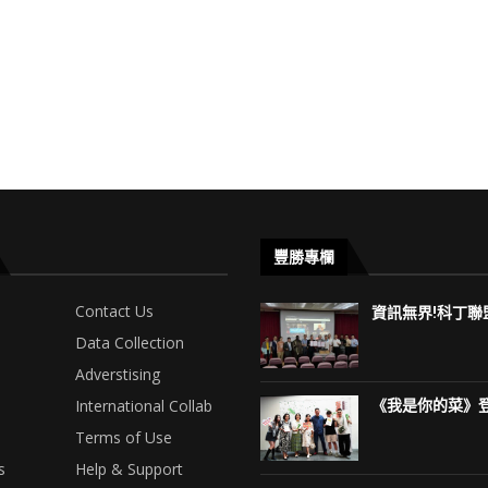
豐勝專欄
Contact Us
資訊無界!科丁聯盟
Data Collection
Adverstising
International Collab
《我是你的菜》登
Terms of Use
s
Help & Support