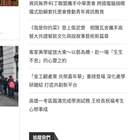
資訊無界!科丁聯盟攜手中華奧會 跨國電腦捐贈
儀式助賴索托奧會推動青年資訊教育
《我是你的菜》登上衛武營 相聲瓦舍攜手高
…
餐大共譜餐飲文化與說故事藝術新篇章
客家美學綻放大東～以藝為橋，赴一場「生生
不息」的心靈之約
「金工顧產業 共榮嘉年華」重磅登場 深化產學
研鏈結 打造共創新平台
高雄一考區圓滿完成學測試務 王校長祝福考生
心想事成
追蹤我們