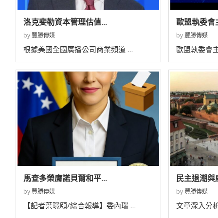
洛克斐勒資本管理估值...
歐盟執委會主
by
豐勝傳媒
by
豐勝傳媒
根據美國全國廣播公司商業頻道 …
歐盟執委會主
馬查多榮膺諾貝爾和平...
民主退潮與威
by
豐勝傳媒
by
豐勝傳媒
【記者葉璟頤/綜合報導】委內瑞 …
文章深入分析了