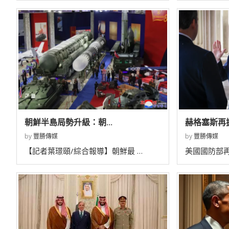
朝鮮半島局勢升級：朝...
赫格塞斯再掀
by
豐勝傳媒
by
豐勝傳媒
【記者葉璟頤/綜合報導】朝鮮最 …
美國國防部再