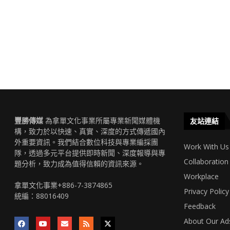
豐勝傳媒
為拿單文化事業所屬專業新聞媒體機
友站連結
構，致力於以快速、真實、深度的方式傳遞國內
外重要資訊。我們結合數位科技與專業編採團
Work With Us
隊，透過多元平台提供即時新聞、深度報導與專
Collaboration
題分析，致力成為值得信賴的資訊來源。
Workplace
拿單文化事業+886-7-3874865
Privacy Policy
統編：88016409
Feedback
About Our Ad