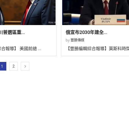
普選區重...
俄宣布2030年建全...
by
豐勝傳媒
合報導】 美國前總 …
【豐勝編輯綜合報導】莫斯科時間
1
2