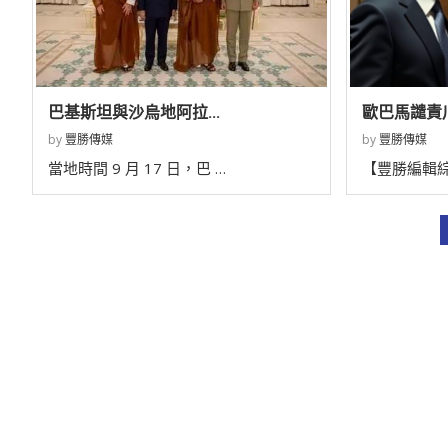
巴基斯坦與沙烏地阿拉...
歐巴馬譴責川
by
豐勝傳媒
by
豐勝傳媒
當地時間 9 月 17 日，巴 …
【豐勝編輯綜