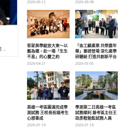
2026-06-12
2026-06-08
客家美學綻放大東～以
「金工顧產業 共榮嘉年
 …
藝為橋，赴一場「生生
華」重磅登場 深化產學
不息」的心靈之約
研鏈結 打造共創新平台
2026-04-21
2026-03-05
高雄一考區圓滿完成學
學測第二日高雄一考區
測試務 王校長祝福考生
試務順利 兼考區主任王
心想事成
政彥慰勉監試務人員
2026-01-19
2026-01-18