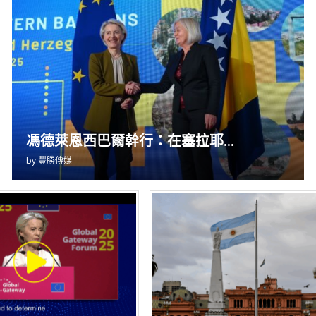
馮德萊恩西巴爾幹行：在塞拉耶...
by
豐勝傳媒