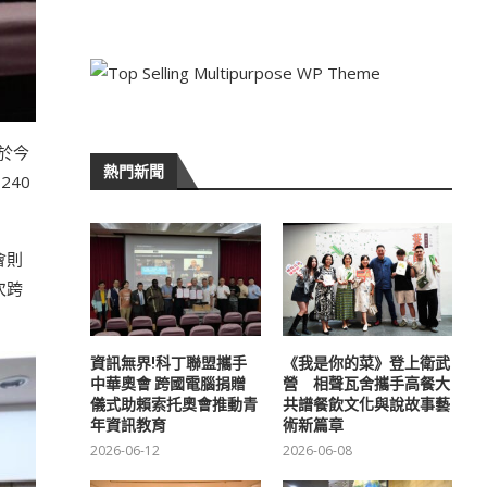
於今
熱門新聞
240
會則
次跨
資訊無界!科丁聯盟攜手
《我是你的菜》登上衛武
中華奧會 跨國電腦捐贈
營 相聲瓦舍攜手高餐大
儀式助賴索托奧會推動青
共譜餐飲文化與說故事藝
年資訊教育
術新篇章
2026-06-12
2026-06-08