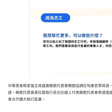
中華奧會蔡家福主席感謝賴索托奧會積極協調在地產官學資源
誼。賴索托奧會莫拉雷執行長也在線上代表賴索托奥會表達達感謝
會合作擴大執行能量。