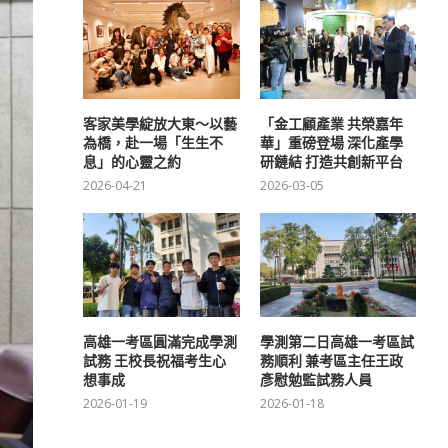
客家美學綻放大東～以藝
「金工顧產業 共榮嘉年
為橋，赴一場「生生不
華」重磅登場 深化產學
息」的心靈之約
研鏈結 打造共創新平台
2026-04-21
2026-03-05
高雄一考區圓滿完成學測
學測第二日高雄一考區試
試務 王校長祝福考生心
務順利 兼考區主任王政
想事成
彥慰勉監試務人員
2026-01-19
2026-01-18