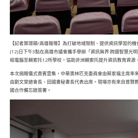
【記者葉璟頤/高雄報導】為打破地域限制、提供資訊學習的機
(12)日下午3點在高雄市議會攜手舉辦「資訊無界·跨國智慧
組電腦至賴索托12所學校，協助非洲賴索托提升資訊教育資源
本次捐贈儀式貴賓雲集，中華奧林匹克委員會由蔡家福主席率
由劉文堂總會長、田國書秘書長代表出席。現場亦有來自普賢
國合作備忘錄簽署。