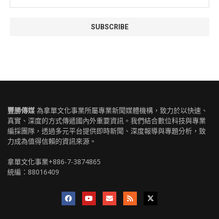
豐勝傳媒
為拿單文化事業所屬專業新聞媒體機構，致力於以快速、
真實、深度的方式傳遞國內外重要資訊。我們結合數位科技與專業
編採團隊，透過多元平台提供即時新聞、深度報導與專題分析，致
力成為值得信賴的資訊來源。
拿單文化事業+886-7-3874865
統編：88016409