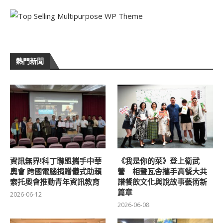
熱門新聞
資訊無界!科丁聯盟攜手中華
《我是你的菜》登上衛武
奧會 跨國電腦捐贈儀式助賴
營 相聲瓦舍攜手高餐大共
索托奧會推動青年資訊教育
譜餐飲文化與說故事藝術新
篇章
2026-06-12
2026-06-08