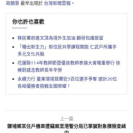
政願景
最早出現於
台灣新聞雲報
。
你也許也喜歡
移民署前進文藻為境外生加油 顧荷包護居留
「種出新生力」新住民共學課程開跑 仁武戶所攜手
多元文化共融
花蓮縣114年教師節暨優良教師表揚大會隆重舉行 徐
榛蔚感念教師長年辛勞
永續力行 臺東環境競賽近5百位選手爭奪 總計20位
各組優勝者挑戰全國榮耀！
上一篇
鹽埔鄉某住戶機車遭竊案里港警分局已掌握對象積極查緝
中