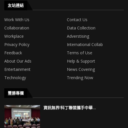
友站連結
Work With Us
Contact Us
Collaboration
Data Collection
Workplace
Adverstising
Privacy Policy
International Collab
Feedback
Terms of Use
About Our Ads
Help & Support
Entertainment
News Covering
Technology
Trending Now
豐勝專欄
資訊無界!科丁聯盟攜手中華...