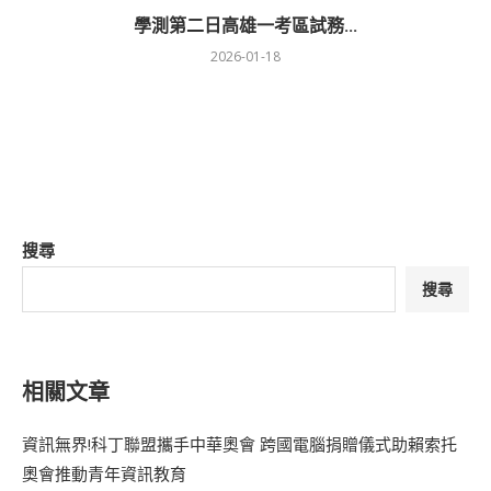
學測第二日高雄一考區試務...
2026-01-18
搜尋
搜尋
相關文章
資訊無界!科丁聯盟攜手中華奧會 跨國電腦捐贈儀式助賴索托
奧會推動青年資訊教育