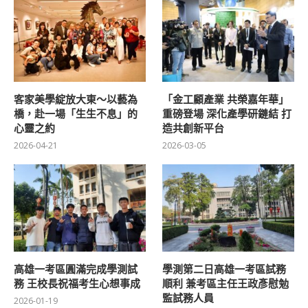
客家美學綻放大東～以藝為
「金工顧產業 共榮嘉年華」
橋，赴一場「生生不息」的
重磅登場 深化產學研鏈結 打
心靈之約
造共創新平台
2026-04-21
2026-03-05
高雄一考區圓滿完成學測試
學測第二日高雄一考區試務
務 王校長祝福考生心想事成
順利 兼考區主任王政彥慰勉
監試務人員
2026-01-19