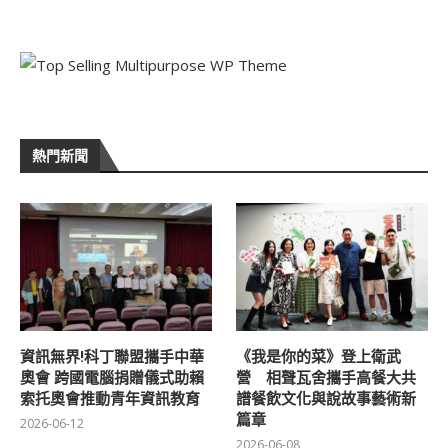
熱門新聞
資訊無界!科丁聯盟攜手中華
《我是你的菜》登上衛武
奧會 跨國電腦捐贈儀式助賴
營 相聲瓦舍攜手高餐大共
索托奧會推動青年資訊教育
譜餐飲文化與說故事藝術新
篇章
2026-06-12
2026-06-08