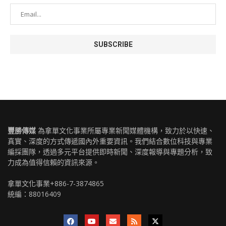
豐勝傳媒
為拿單文化事業所屬專業新聞媒體機構，致力於以快速、
真實、深度的方式傳遞國內外重要資訊。我們結合數位科技與專業
編採團隊，透過多元平台提供即時新聞、深度報導與專題分析，致
力成為值得信賴的資訊來源。
拿單文化事業+886-7-3874865
統編：88016409