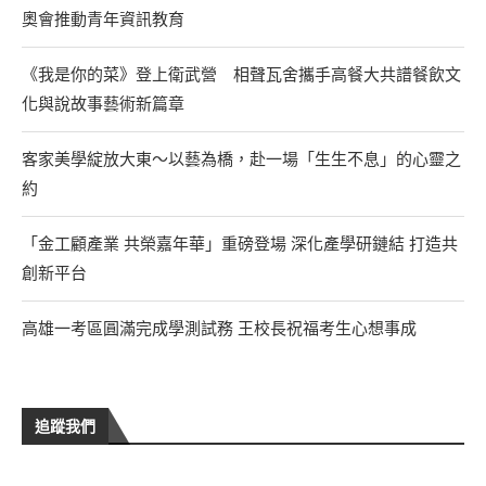
奧會推動青年資訊教育
《我是你的菜》登上衛武營 相聲瓦舍攜手高餐大共譜餐飲文
化與說故事藝術新篇章
客家美學綻放大東～以藝為橋，赴一場「生生不息」的心靈之
約
「金工顧產業 共榮嘉年華」重磅登場 深化產學研鏈結 打造共
創新平台
高雄一考區圓滿完成學測試務 王校長祝福考生心想事成
追蹤我們