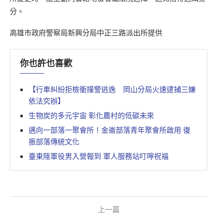
分。
高雄市政府警察局新興分局中正三路派出所提供
你也許也喜歡
【行車糾紛拒檢衝撞警逃逸 岡山分局火速逮捕三嫌
依法究辦】
生物炭的多元宇宙 彰化農村的低碳未來
邁向一部落一聚會所！金崙部落青年聚會所啟用 復
振部落傳統文化
臺東陸軍役男入營報到 軍人服務站叮嚀祝福
上一篇