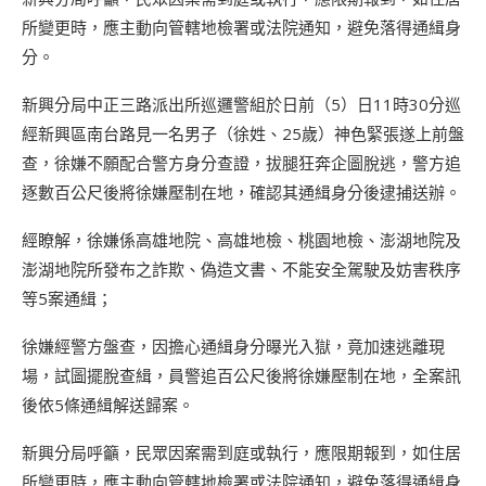
所變更時，應主動向管轄地檢署或法院通知，避免落得通緝身
分。
新興分局中正三路派出所巡邏警組於日前（5）日11時30分巡
經新興區南台路見一名男子（徐姓、25歲）神色緊張遂上前盤
查，徐嫌不願配合警方身分查證，拔腿狂奔企圖脫逃，警方追
逐數百公尺後將徐嫌壓制在地，確認其通緝身分後逮捕送辦。
經瞭解，徐嫌係高雄地院、高雄地檢、桃園地檢、澎湖地院及
澎湖地院所發布之詐欺、偽造文書、不能安全駕駛及妨害秩序
等5案通緝；
徐嫌經警方盤查，因擔心通緝身分曝光入獄，竟加速逃離現
場，試圖擺脫查緝，員警追百公尺後將徐嫌壓制在地，全案訊
後依5條通緝解送歸案。
新興分局呼籲，民眾因案需到庭或執行，應限期報到，如住居
所變更時，應主動向管轄地檢署或法院通知，避免落得通緝身