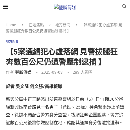
Home
在地焦點
地方新聞
【5案通緝犯心虛落網 見
警拔腿狂奔數百公尺仍遭警壓制逮捕 】
地方新聞
【5案通緝犯心虛落網 見警拔腿狂
奔數百公尺仍遭警壓制逮捕 】
作者
豐勝傳媒
2025-09-08
289
人觀看
記者 吳文隆 何文勝/高雄報導
新興分局中正三路派出所巡邏警組於日前（5）日11時30分巡
經新興區南台路見一名男子（徐姓、25歲）神色緊張遂上前盤
查，徐嫌不願配合警方身分查證，拔腿狂奔企圖脫逃，警方追
逐數百公尺後將徐嫌壓制在地，確認其通緝身分後逮捕送辦。