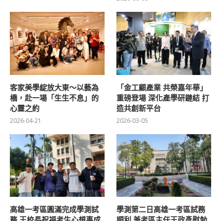
客家美學綻放大東～以藝為
「金工顧產業 共榮嘉年華」
橋，赴一場「生生不息」的
重磅登場 深化產學研鏈結 打
心靈之約
造共創新平台
2026-04-21
2026-03-05
高雄一考區圓滿完成學測試
學測第二日高雄一考區試務
務 王校長祝福考生心想事成
順利 兼考區主任王政彥慰勉