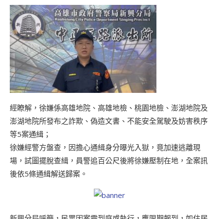
經瞭解，徐嫌係高雄地院、高雄地檢、桃園地檢、澎湖地院及
澎湖地院所發布之詐欺、偽造文書、不能安全駕駛及妨害秩序
等5案通緝；
徐嫌經警方盤查，因擔心通緝身分曝光入獄，竟加速逃離現
場，試圖擺脫查緝，員警追百公尺後將徐嫌壓制在地，全案訊
後依5條通緝解送歸案。
新興分局呼籲，民眾因案需到庭或執行，應限期報到，如住居