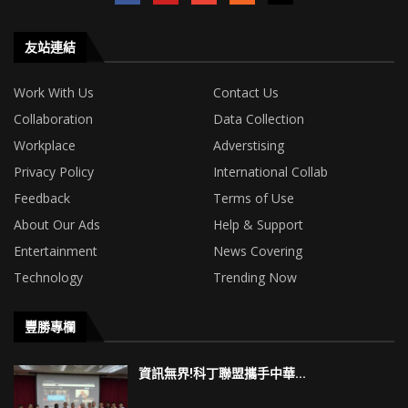
友站連結
Work With Us
Contact Us
Collaboration
Data Collection
Workplace
Adverstising
Privacy Policy
International Collab
Feedback
Terms of Use
About Our Ads
Help & Support
Entertainment
News Covering
Technology
Trending Now
豐勝專欄
資訊無界!科丁聯盟攜手中華...