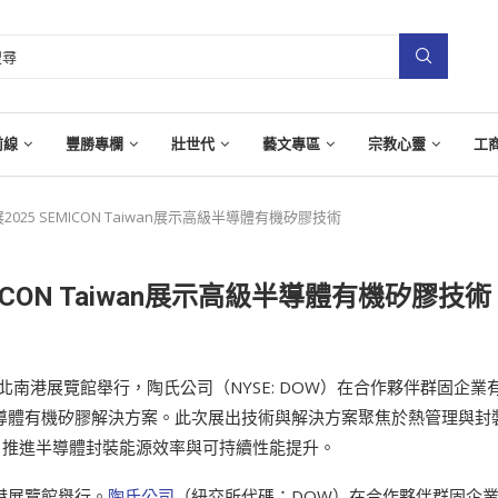
前線
豐勝專欄
壯世代
藝文專區
宗教心靈
工
25 SEMICON Taiwan展示高級半導體有機矽膠技術
ICON Taiwan展示高級半導體有機矽膠技術
 12 日在台北南港展覽館舉行，陶氏公司（NYSE: DOW）在合作夥伴群固企業
高級半導體有機矽膠解決方案。此次展出技術與解決方案聚焦於熱管理與封
，推進半導體封裝能源效率與可持續性能提升。
北南港展覽館舉行。
陶氏公司
（紐交所代碼：DOW）在合作夥伴群固企