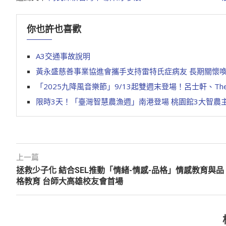
你也許也喜歡
A3交通事故說明
黃永盛慈善事業協進會攜手支持雷特氏症病友 長期關懷
「2025九降風音樂節」9/13起雙週末登場！呂士軒、T
限時3天！「臺灣智慧農漁週」南港登場 桃園館3大智農
上一篇
拯救少子化 結合SEL推動「情緒-情感-品格」情感教育與品
格教育 台師大高雄校友會首場