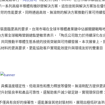
7）展示一系列高級半導體有機矽膠解決方案。這些技術與解決方案旨在優
嚴苛的性能要求，同時通過高效、無溶劑的解決方案推動行業可持續
S封裝面臨更高的要求。台灣市場在全球半導體產業鏈中佔據關鍵戰略
決方案全球戰略營銷總監楚敏思表示，「陶氏公司致力於持續深化在
，共同推動半導體生態系統的技術突破與可持續發展。本次展會上，
裝材料的更高要求，更能協助客戶實現能效提升與環境友好的雙重目
，具備溫度穩定性、低吸濕性和應力釋放等優勢。無溶劑配方提供更
提升封裝良率和產品可靠性，還幫助客戶減少碳足跡，實現環保目標
不僅具有良好的接著性，還能兼容其他封裝材料，展現出極低矽油滲