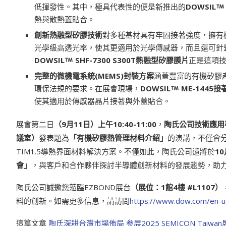
低揮發性。其中，極具代表性的便是新推出的
DOWSIL
熱與散熱蓋貼合。
創新熱融型矽膠技術
對多種基材具有牢固接著強度，擁有
光學級高透光率，使其更適用於光學傳感器，而且還可針
DOWSIL
SHF-7300 S300T
熱融型矽膠膜片
正是這項
完整的微機電系統
(MEMS)
封裝方案
涵蓋豐富的有機矽膠
環保法規的要求。在展會現場，
DOWSIL
ME-1445
接
使其適用於傳感器晶片接著與外蓋貼合。
展會第二日
（
9
月
11
日）上午
10:40-11:00
，
陶氏公司技術應用
議室）
發表題為
「有機矽膠熱管理材料介紹」
的演講，不僅會分
TIM1.5導熱界面材料解決方案。不僅如此，陶氏公司還將於
10
會」
，與客戶和合作夥伴探討半導體創新材料的發展趨勢，助
陶氏公司誠邀您蒞臨EZBOND展台
（展位：
1
館
4
樓
#L1107
）
料的創新。如需更多信息，請訪問
https://www.dow.com/en-u
這篇文章
陶氏深耕台灣市場佈局 参展2025 SEMICON Tai