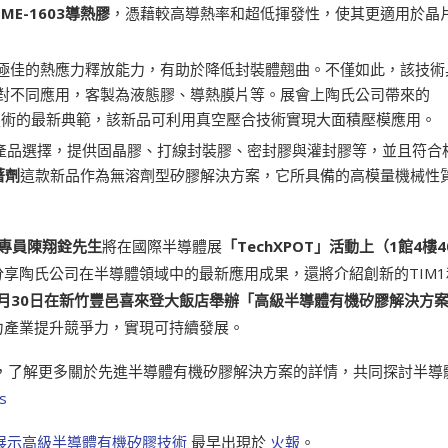
ME-1603
導熱膠
，憑藉較高導熱率和超低揮發性，使其更適用於晶
極佳的熱應力釋放能力，有助於降低封裝體翹曲。不僅如此，該技術
對不同應用，客製為液態膠、導熱膜片等。展會上陶氏公司帶來的
技術的最新典範，該新品可利用真空壓合技術實現大面積壓模應用。
產品選擇，提供固晶膠、打線封裝膠、密封膠與灌封膠等，並且符合
著劑
這款新品作為無溶劑型矽膠解決方案，它所具備的高模量機械性
專員陳翔銓先生
將在國際半導體展
「
TechXPOT
」活動上（
1
館
4
樓
4
享陶氏公司在半導體領域中的最新應用成果，還將介紹創新的TIM1
月
30
日在新竹豐邑喜來登大飯店舉辦「高級半導體有機矽膠解決方
力產業提升競爭力，實現可持續發展。
，了解更多關於先進半導體有機矽膠解決方案的詳情，共同探討半導
s
wan展示高級半導體有機矽膠技術
最早出現於
火報
。