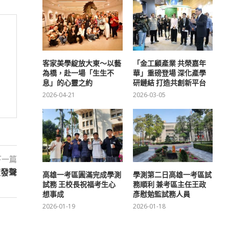
客家美學綻放大東～以藝
「金工顧產業 共榮嘉年
為橋，赴一場「生生不
華」重磅登場 深化產學
息」的心靈之約
研鏈結 打造共創新平台
2026-04-21
2026-03-05
下一篇
東發聲
高雄一考區圓滿完成學測
學測第二日高雄一考區試
試務 王校長祝福考生心
務順利 兼考區主任王政
想事成
彥慰勉監試務人員
2026-01-19
2026-01-18