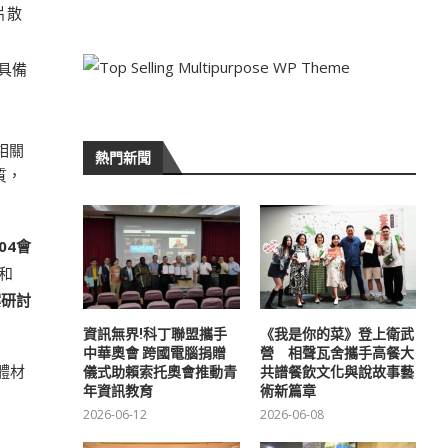
片散
具備
相關
熱門新聞
質，
04
會
和
案研討
資訊無界!科丁聯盟攜手
《我是你的菜》登上衛武
中華奧會 跨國電腦捐贈
營 相聲瓦舍攜手高餐大
體材
儀式助賴索托奧會推動青
共譜餐飲文化與說故事藝
年資訊教育
術新篇章
2026-06-12
2026-06-08