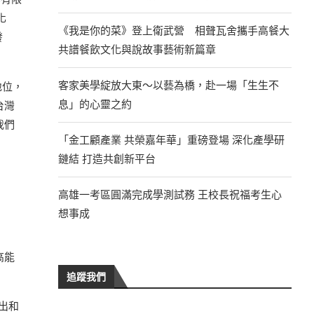
化
《我是你的菜》登上衛武營 相聲瓦舍攜手高餐大
發
共譜餐飲文化與說故事藝術新篇章
客家美學綻放大東～以藝為橋，赴一場「生生不
地位，
息」的心靈之約
台灣
我們
「金工顧產業 共榮嘉年華」重磅登場 深化產學研
鏈結 打造共創新平台
高雄一考區圓滿完成學測試務 王校長祝福考生心
想事成
高能
：
追蹤我們
出和