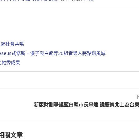
喚起社會共鳴
heseus忒修斯、傻子與白痴等20組音樂人將點燃風城
主軸秀成果
新版財劃爭議藍白縣市長串連 饒慶鈴北上為台
相關文章