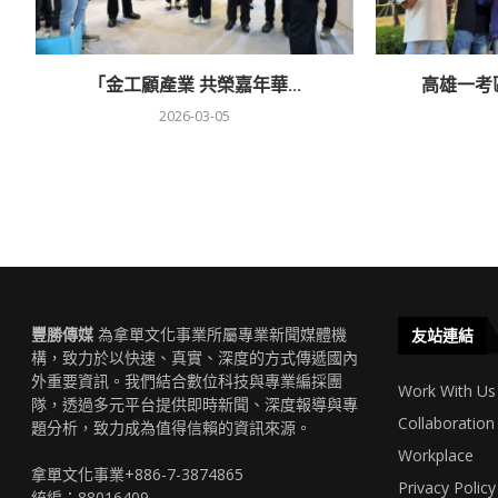
「金工顧產業 共榮嘉年華...
高雄一考區
2026-03-05
豐勝傳媒
為拿單文化事業所屬專業新聞媒體機
友站連結
構，致力於以快速、真實、深度的方式傳遞國內
外重要資訊。我們結合數位科技與專業編採團
Work With Us
隊，透過多元平台提供即時新聞、深度報導與專
Collaboration
題分析，致力成為值得信賴的資訊來源。
Workplace
拿單文化事業+886-7-3874865
Privacy Policy
統編：88016409