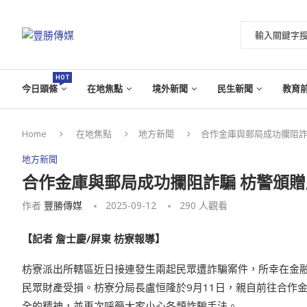
HOT
今日頭條
在地焦點
境外新聞
民生新聞
教育
Home
在地焦點
地方新聞
合作金庫與郵局成功攔阻詐
地方新聞
合作金庫與郵局成功攔阻詐騙 枋警頒
作者
豐勝傳媒
2025-09-12
290
人觀看
【記者 詹士慶/屏東 枋寮報導】
枋寮派出所轄區近日接連發生兩起民眾遭詐騙案件，所幸在金
民眾財產受損。枋寮分局長盧恒隆於9月11日，親自前往合作
全的精神，並再次呼籲大家小心各類詐騙手法。