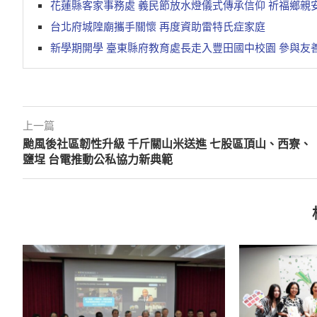
花蓮縣客家事務處 義民節放水燈儀式傳承信仰 祈福鄉親
台北府城隍廟攜手關懷 再度資助雷特氏症家庭
新學期開學 臺東縣府教育處長走入豐田國中校園 參與友
上一篇
颱風後社區韌性升級 千斤關山米送進 七股區頂山、西寮、
鹽埕 台電推動公私協力新典範