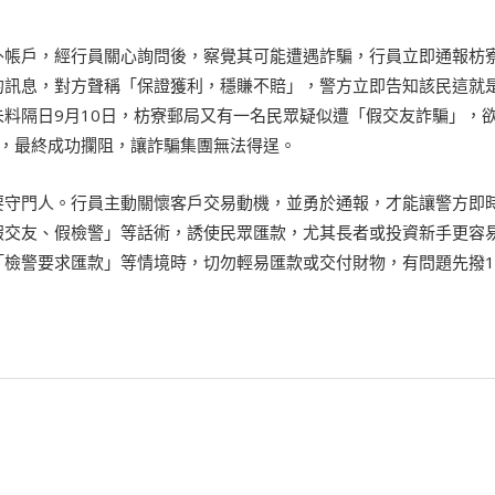
國外帳戶，經行員關心詢問後，察覺其可能遭遇詐騙，行員立即通報枋
的訊息，對方聲稱「保證獲利，穩賺不賠」，警方立即告知該民這就
料隔日9月10日，枋寮郵局又有一名民眾疑似遭「假交友詐騙」，
往，最終成功攔阻，讓詐騙集團無法得逞。
要守門人。行員主動關懷客戶交易動機，並勇於通報，才能讓警方即
假交友、假檢警」等話術，誘使民眾匯款，尤其長者或投資新手更容
檢警要求匯款」等情境時，切勿輕易匯款或交付財物，有問題先撥1