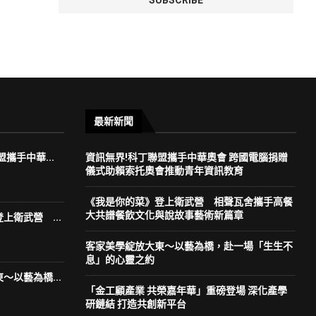
最新新聞
攜手中華...
資訊無界!科丁聯盟攜手中華奧會 跨國電腦捐贈
儀式助賴索托奧會推動青年資訊教育
《我是你的菜》登上衛武營 相聲瓦舍攜手高餐
大共譜餐飲文化與說故事藝術新篇章
上衛武營 ...
客家美學綻放大東～以藝為橋，赴一場「生生不
息」的心靈之約
～以藝為橋...
「金工顧產業 共榮嘉年華」重磅登場 深化產學
研鏈結 打造共創新平台