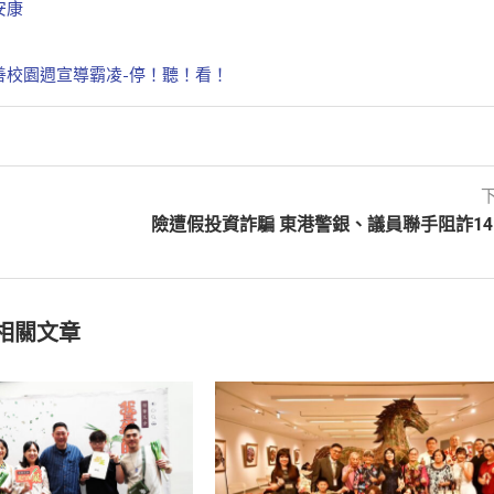
安康
善校園週宣導霸凌-停！聽！看！
險遭假投資詐騙 東港警銀、議員聯手阻詐14
相關文章