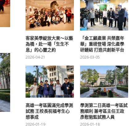
客家美學綻放大東～以藝
「金工顧產業 共榮嘉年
為橋，赴一場「生生不
華」重磅登場 深化產學
息」的心靈之約
研鏈結 打造共創新平台
2026-04-21
2026-03-05
高雄一考區圓滿完成學測
學測第二日高雄一考區試
試務 王校長祝福考生心
務順利 兼考區主任王政
想事成
彥慰勉監試務人員
2026-01-19
2026-01-18