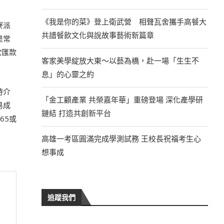
《我是你的菜》登上衛武營 相聲瓦舍攜手高餐大
寮派
共譜餐飲文化與說故事藝術新篇章
是常
欲匯款
客家美學綻放大東～以藝為橋，赴一場「生生不
息」的心靈之約
時介
「金工顧產業 共榮嘉年華」重磅登場 深化產學研
易成
鏈結 打造共創新平台
65或
高雄一考區圓滿完成學測試務 王校長祝福考生心
想事成
追蹤我們