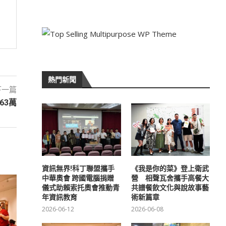
熱門新聞
下一篇
63萬
資訊無界!科丁聯盟攜手
《我是你的菜》登上衛武
中華奧會 跨國電腦捐贈
營 相聲瓦舍攜手高餐大
儀式助賴索托奧會推動青
共譜餐飲文化與說故事藝
年資訊教育
術新篇章
2026-06-12
2026-06-08