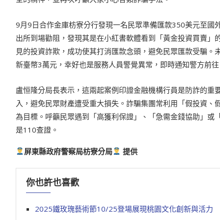
9月9日合作金庫枋寮分行發現一名民眾準備匯款350美元至
出所到場勸阻，發現其是在小紅書軟體看到「黃金投資買賣」
見的投資詐欺，成功使其打消匯款念頭，避免民眾匯款受騙。未
新臺幣3萬元，幸好也是服務人員警覺異常，即時通知警方前
盧恒隆分局長表示，這兩起案例印證金融機構行員是防詐的重
入，避免民眾財產遭受重大損失。詐騙集團常利用「假投資、
為目標。呼籲民眾遇到「高獲利保證」、「急需金錢協助」或「
是110查證。
屏東縣政府警察局枋寮分局
提供
你也許也喜歡
2025鐵玫瑰藝術節10/25登場展現桃園文化創新與活力