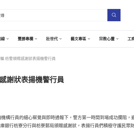
前線
豐勝專欄
壯世代
藝文專區
宗教心靈
工
騙 枋警頒贈感謝狀表揚機警行員
贈感謝狀表揚機警行員
融機構行員的細心察覺與即時通報下，警方第一時間到場成功攔阻，
金庫銀行枋寮分行與枋寮郵局頒贈感謝狀，表揚行員們積極守護民眾