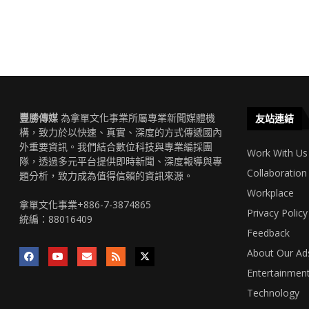
豐勝傳媒
為拿單文化事業所屬專業新聞媒體機
友站連結
構，致力於以快速、真實、深度的方式傳遞國內
外重要資訊。我們結合數位科技與專業編採團
Work With Us
隊，透過多元平台提供即時新聞、深度報導與專
Collaboration
題分析，致力成為值得信賴的資訊來源。
Workplace
拿單文化事業+886-7-3874865
Privacy Policy
統編：88016409
Feedback
About Our Ad
Entertainmen
Technology