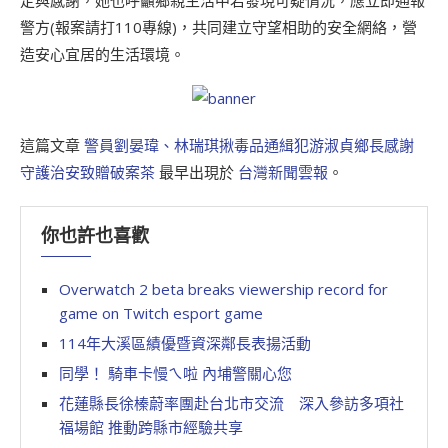
定與感謝，她也呼籲鄉親生活中若發現可疑情況，應立即通報
警方(報案請打110專線)，共同建立守望相助的安全網絡，營
造安心宜居的生活環境。
這篇文章
警員劉晏瑋、林瑞琪揪毒品通緝犯游淑貞鄉長感謝
守護治安致贈破案茶
最早出現於
台灣新聞雲報
。
你也許也喜歡
Overwatch 2 beta breaks viewership record for
game on Twitch esport game
114年大溪區績優暨資深鄰長表揚活動
同學！ 騎車卡慢ㄟ啦 內埔警關心您
花蓮縣長徐榛蔚率團赴台北市交流 深入參訪多項社
福場館 推動跨縣市經驗共享