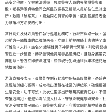
品安非他命，全案依法送辦，展現警察人員的專業機警與勇
敢。鄉長游淑貞特偕同公所民政課長及相關人員前往仁里派出
所，致贈「破案茶」，嘉勉兩名員警的辛勞，感謝基層勇者全
力維護地方治安的付出。
當日劉姓及林姓員警在執行巡邏勤務時，行經吉興路一段，發
現前方一輛機車的車牌燈未亮，立即上前提醒騎士應儘快至車
行維修。未料，該名61歲張姓男子神情異常緊張，引發員警機
警性進一步盤查，赫然發現他竟是毒品通緝犯，且隨身攜帶安
非他命。警方立即依法逮捕，並依現行犯與通緝罪嫌移送花蓮
地檢署偵辦。
游淑貞鄉長表示，員警能在例行勤務中保持高度警覺，憑藉專
業經驗與細心觀察，成功揪出潛藏在社區的通緝犯，確保鄉親
生活安全，功不可沒。此次仁里派出所展現高度責任心，不僅
查獲通緝犯，也避免毒品流入社區，守護鄉親健康與安全。社
會治安需要警民同心，員警盡忠職守、守護家園的精神值得肯