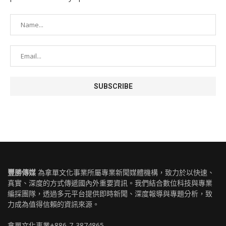
豐勝傳媒
為拿單文化事業所屬專業新聞媒體機構，致力於以快速、
真實、深度的方式傳遞國內外重要資訊。我們結合數位科技與專業
編採團隊，透過多元平台提供即時新聞、深度報導與專題分析，致
力成為值得信賴的資訊來源。
拿單文化事業+886-7-3874865