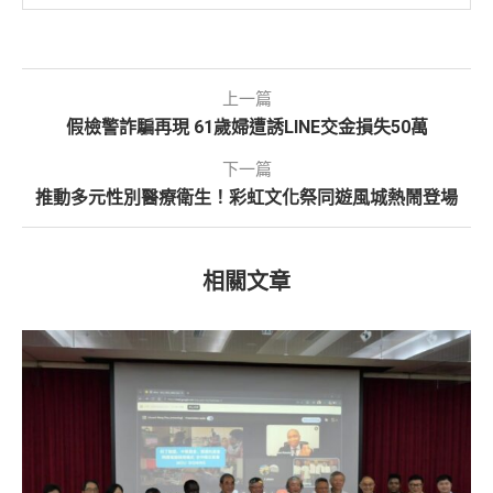
上一篇
假檢警詐騙再現 61歲婦遭誘LINE交金損失50萬
下一篇
推動多元性別醫療衛生！彩虹文化祭同遊風城熱鬧登場
相關文章