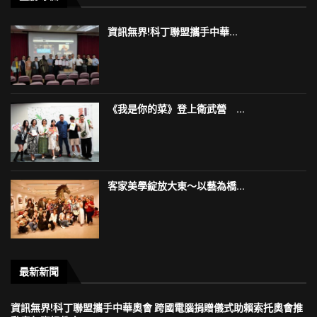
資訊無界!科丁聯盟攜手中華...
《我是你的菜》登上衛武營 ...
客家美學綻放大東～以藝為橋...
最新新聞
資訊無界!科丁聯盟攜手中華奧會 跨國電腦捐贈儀式助賴索托奧會推