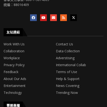
統編：88016409
友站連結
Work With Us
Contact Us
Collaboration
Data Collection
Workplace
Adverstising
Privacy Policy
International Collab
Feedback
Terms of Use
About Our Ads
Help & Support
Entertainment
News Covering
Technology
Trending Now
豐勝專欄