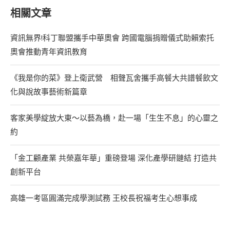
相關文章
資訊無界!科丁聯盟攜手中華奧會 跨國電腦捐贈儀式助賴索托
奧會推動青年資訊教育
《我是你的菜》登上衛武營 相聲瓦舍攜手高餐大共譜餐飲文
化與說故事藝術新篇章
客家美學綻放大東～以藝為橋，赴一場「生生不息」的心靈之
約
「金工顧產業 共榮嘉年華」重磅登場 深化產學研鏈結 打造共
創新平台
高雄一考區圓滿完成學測試務 王校長祝福考生心想事成