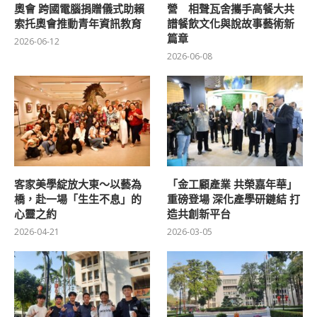
奧會 跨國電腦捐贈儀式助賴
營 相聲瓦舍攜手高餐大共
索托奧會推動青年資訊教育
譜餐飲文化與說故事藝術新
篇章
2026-06-12
2026-06-08
客家美學綻放大東～以藝為
「金工顧產業 共榮嘉年華」
橋，赴一場「生生不息」的
重磅登場 深化產學研鏈結 打
心靈之約
造共創新平台
2026-04-21
2026-03-05