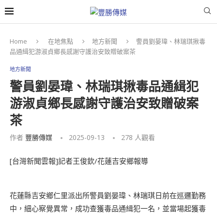
Home
在地焦點
地方新聞
警員劉晏瑋、林瑞琪揪毒
品通緝犯游淑貞鄉長感謝守護治安致贈破案茶
地方新聞
警員劉晏瑋、林瑞琪揪毒品通緝犯
游淑貞鄉長感謝守護治安致贈破案
茶
作者
豐勝傳媒
2025-09-13
278
人觀看
[台灣新聞雲報]記者王俊欽/花蓮吉安鄉報導
花蓮縣吉安鄉仁里派出所警員劉晏瑋、林瑞琪日前在巡邏勤務
中，細心察覺異常，成功查獲毒品通緝犯一名，並當場起獲毒