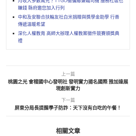
月收入多數萬元？TTGO徵偏鄉兼職司機 服務社區也
賺錢 縣府邀您加入行列
中和及安聯合扶輪友社白米捐贈與獎學金助學 行善
傳遞溫暖希望
深化人權教育 高師大辦理人權教案徵件競賽頒獎典
禮
上一篇
桃園之光 會稽國中心發明社 發明實力揚名國際 雅加達展
現創新實力
下一篇
屏東分局長提醒學子防詐：天下沒有白吃的午餐！
相關文章