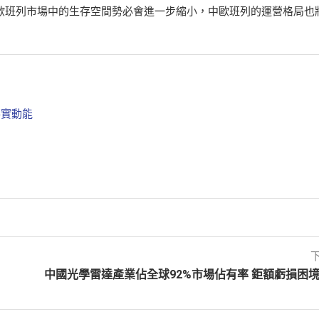
歐班列市場中的生存空間勢必會進一步縮小，中歐班列的運營格局也
落實動能
中國光學雷達產業佔全球92%市場佔有率 鉅額虧損困