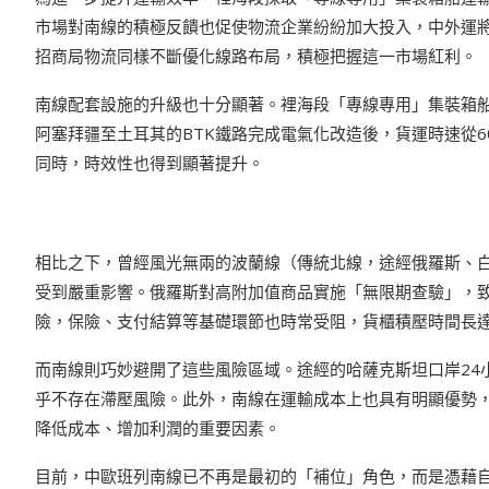
市場對南線的積極反饋也促使物流企業紛紛加大投入，中外運將
招商局物流同樣不斷優化線路布局，積極把握這一市場紅利。
南線配套設施的升級也十分顯著。裡海段「專線專用」集裝箱船數
阿塞拜疆至土耳其的BTK鐵路完成電氣化改造後，貨運時速從6
同時，時效性也得到顯著提升。
相比之下，曾經風光無兩的波蘭線（傳統北線，途經俄羅斯、
受到嚴重影響。俄羅斯對高附加值商品實施「無限期查驗」，
險，保險、支付結算等基礎環節也時常受阻，貨櫃積壓時間長
而南線則巧妙避開了這些風險區域。途經的哈薩克斯坦口岸24
乎不存在滯壓風險。此外，南線在運輸成本上也具有明顯優勢，每
降低成本、增加利潤的重要因素。
目前，中歐班列南線已不再是最初的「補位」角色，而是憑藉