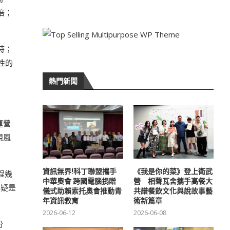
倍；
時；
性的
熱門新聞
運營
規風
資訊無界!科丁聯盟攜手
《我是你的菜》登上衛武
程幾
中華奧會 跨國電腦捐贈
營 相聲瓦舍攜手高餐大
無疑是
儀式助賴索托奧會推動青
共譜餐飲文化與說故事藝
年資訊教育
術新篇章
2026-06-12
2026-06-08
份