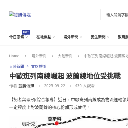
HOT
今日頭條
在地焦點
境外新聞
民生新聞
教育
Home
境外新聞
大陸新聞
中歐班列南線崛起 波蘭線
大陸新聞
文以載道
中歐班列南線崛起 波蘭線地位受挑戰
作者
豐勝傳媒
2025-09-22
430
人觀看
【記者葉璟頤/綜合報導】近日，中歐班列南線成為物流運輸領
一定程度上對波蘭線的核心份額形成替代。