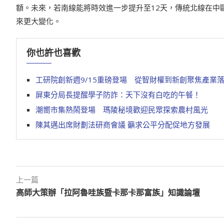
額。未來，若南線能將時效進一步提升至12天，傳統北線在中
來更大變化。
你也許也喜歡
工研院創新週9/15重磅登場 從智財權到新創聚焦產業
屏東分局長提醒學子防詐：天下沒有白吃的午餐！
潮嚮市集熱鬧登場 瑪陵秘境歡迎民眾探索農村風光
陳其邁出席財劃法研商會議 籲求公平分配促地方發展
上一篇
高師大策辦「拉阿魯哇族暨卡那卡那富族」知識論壇