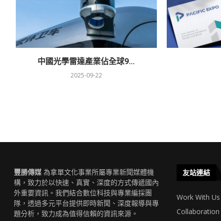
中國光學雷達產業佔全球9...
2025-09-22
豐勝傳媒
為拿單文化事業所屬專業新聞媒體機
友站連結
構，致力於以快速、真實、深度的方式傳遞國內
外重要資訊。我們結合數位科技與專業編採團
Work With Us
隊，透過多元平台提供即時新聞、深度報導與專
Collaboration
題分析，致力成為值得信賴的資訊來源。