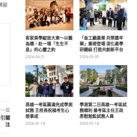
將迎
客家美學綻放大東～以藝
「金工顧產業 共榮嘉年
為橋，赴一場「生生不
華」重磅登場 深化產學
息」的心靈之約
研鏈結 打造共創新平台
2026-04-21
2026-03-05
高雄一考區圓滿完成學測
學測第二日高雄一考區試
下一篇
試務 王校長祝福考生心
務順利 兼考區主任王政
想事成
彥慰勉監試務人員
境引關
2026-01-19
2026-01-18
注