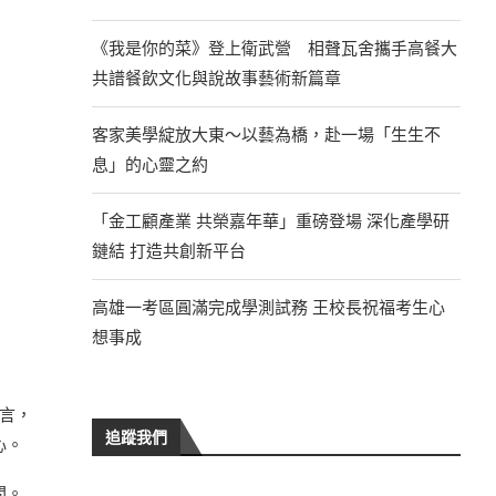
《我是你的菜》登上衛武營 相聲瓦舍攜手高餐大
共譜餐飲文化與說故事藝術新篇章
客家美學綻放大東～以藝為橋，赴一場「生生不
息」的心靈之約
「金工顧產業 共榮嘉年華」重磅登場 深化產學研
鏈結 打造共創新平台
高雄一考區圓滿完成學測試務 王校長祝福考生心
想事成
而言，
追蹤我們
心。
間。