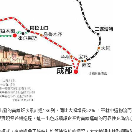
出發的南線班次累計達186列，同比大幅增長52% 。單就中遠物流
全程實現零差錯送達，這一出色成績讓企業對南線運輸的可靠性充滿信
輸模式，有效避免了船舶扎堆等待泊位的情況，大大縮短中途耽擱時