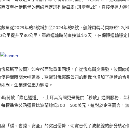
西安至杜伊斯堡的南線固定班列從每周1班增至2班，直接使運力翻
量從2023年的5艘增加至2024年的8艘，航線周轉時間縮短12小
0公里提升至80公里，單趟運輸時間直接減少2天 ，在保障運輸穩定
白俄羅斯至波蘭）如今卻面臨重重困境。自從俄烏衝突爆發，波蘭線
致使通關時間大幅延長；歐盟對俄鐵路公司的制裁也增加了運營的合
達兩周，企業運營壓力驟增。
小時開放「綠色通道」，土耳其海關更是提供「秒放」通關服務，全
標準集裝箱運費比波蘭線低300 – 500美元，這對於企業而言，
自身「穩、省錢、安全」的突出優勢，切實替代了波蘭線的部分核心