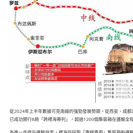
從2024年上半年數據可見南線的強勁發展勢頭。從西安、成都
已成功開行8趟「跨裡海專列」，超過1200個集裝箱在運輸
為進一步提升運輸效率，裡海段採取「專線專用」集裝箱船運