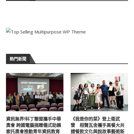
熱門新聞
資訊無界!科丁聯盟攜手中華
《我是你的菜》登上衛武
奧會 跨國電腦捐贈儀式助賴
營 相聲瓦舍攜手高餐大共
索托奧會推動青年資訊教育
譜餐飲文化與說故事藝術新