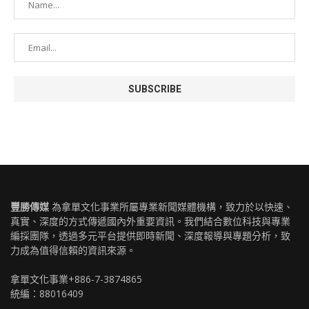
豐勝傳媒
為拿單文化事業所屬專業新聞媒體機構，致力於以快速、
真實、深度的方式傳遞國內外重要資訊。我們結合數位科技與專業
編採團隊，透過多元平台提供即時新聞、深度報導與專題分析，致
力成為值得信賴的資訊來源。
拿單文化事業+886-7-3874865
統編：88016409