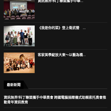
資訊無界!科丁聯盟攜手中華...
《我是你的菜》登上衛武營 ...
客家美學綻放大東～以藝為橋...
最新新聞
資訊無界!科丁聯盟攜手中華奧會 跨國電腦捐贈儀式助賴索托奧會推
動青年資訊教育