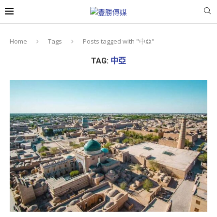
Home
Tags
Posts tagged with "中亞"
TAG:
中亞