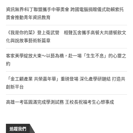
資訊無界!科丁聯盟攜手中華奧會 跨國電腦捐贈儀式助賴索托
奧會推動青年資訊教育
《我是你的菜》登上衛武營 相聲瓦舍攜手高餐大共譜餐飲文
化與說故事藝術新篇章
客家美學綻放大東～以藝為橋，赴一場「生生不息」的心靈之
約
「金工顧產業 共榮嘉年華」重磅登場 深化產學研鏈結 打造共
創新平台
高雄一考區圓滿完成學測試務 王校長祝福考生心想事成
追蹤我們