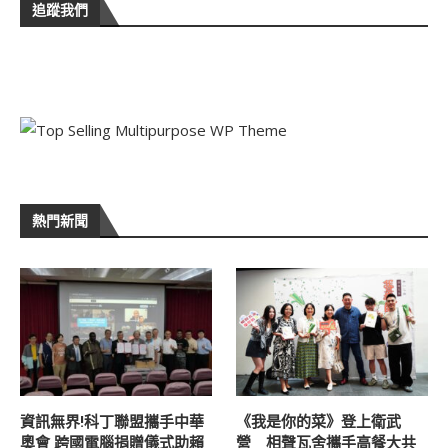
追蹤我們
熱門新聞
資訊無界!科丁聯盟攜手中華
《我是你的菜》登上衛武
奧會 跨國電腦捐贈儀式助賴
營 相聲瓦舍攜手高餐大共