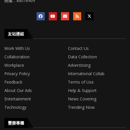
統編：88016409
友站連結
Work With Us
Contact Us
Collaboration
Data Collection
Workplace
Adverstising
Privacy Policy
International Collab
Feedback
Terms of Use
About Our Ads
Help & Support
Entertainment
News Covering
Technology
Trending Now
豐勝專欄