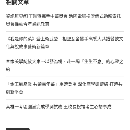
相關文章
資訊無界!科丁聯盟攜手中華奧會 跨國電腦捐贈儀式助賴索托
奧會推動青年資訊教育
《我是你的菜》登上衛武營 相聲瓦舍攜手高餐大共譜餐飲文
化與說故事藝術新篇章
客家美學綻放大東～以藝為橋，赴一場「生生不息」的心靈之
約
「金工顧產業 共榮嘉年華」重磅登場 深化產學研鏈結 打造共
創新平台
高雄一考區圓滿完成學測試務 王校長祝福考生心想事成