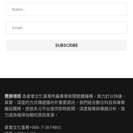
豐勝傳媒
為拿單文化事業所屬專業新聞媒體機構，致力於以快速、
真實、深度的方式傳遞國內外重要資訊。我們結合數位科技與專業
編採團隊，透過多元平台提供即時新聞、深度報導與專題分析，致
力成為值得信賴的資訊來源。
拿單文化事業+886-7-3874865