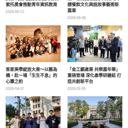
索托奧會推動青年資訊教育
譜餐飲文化與說故事藝術新
篇章
2026-06-12
2026-06-08
客家美學綻放大東～以藝為
「金工顧產業 共榮嘉年華」
橋，赴一場「生生不息」的
重磅登場 深化產學研鏈結 打
心靈之約
造共創新平台
2026-04-21
2026-03-05