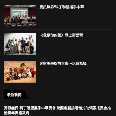
資訊無界!科丁聯盟攜手中華...
《我是你的菜》登上衛武營 ...
客家美學綻放大東～以藝為橋...
最新新聞
資訊無界!科丁聯盟攜手中華奧會 跨國電腦捐贈儀式助賴索托奧會推
動青年資訊教育