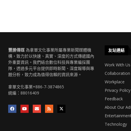
豐勝傳媒
為拿單文化事業所屬專業新聞媒體機
友站連結
構，致力於以快速、真實、深度的方式傳遞國內
外重要資訊。我們結合數位科技與專業編採團
Work With Us
隊，透過多元平台提供即時新聞、深度報導與專
Collaboration
題分析，致力成為值得信賴的資訊來源。
Workplace
拿單文化事業+886-7-3874865
Privacy Policy
統編：88016409
Feedback
About Our Ad
Entertainmen
Technology