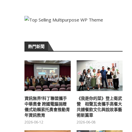
熱門新聞
資訊無界!科丁聯盟攜手
《我是你的菜》登上衛武
中華奧會 跨國電腦捐贈
營 相聲瓦舍攜手高餐大
儀式助賴索托奧會推動青
共譜餐飲文化與說故事藝
年資訊教育
術新篇章
2026-06-12
2026-06-08