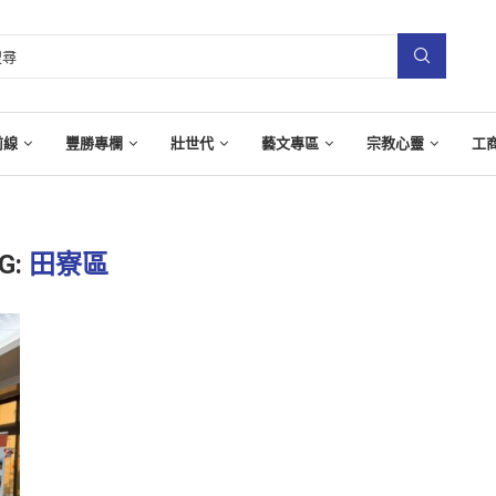
前線
豐勝專欄
壯世代
藝文專區
宗教心靈
工
G:
田寮區