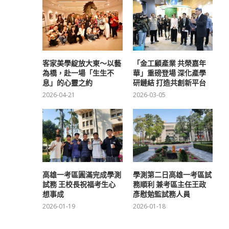
客家美學綻放大東～以藝
「金工顧產業 共榮嘉年
為橋，赴一場「生生不
華」重磅登場 深化產學
息」的心靈之約
研鏈結 打造共創新平台
2026-04-21
2026-03-05
高雄一考區圓滿完成學測
學測第二日高雄一考區試
試務 王校長祝福考生心
務順利 兼考區主任王政
想事成
彥慰勉監試務人員
2026-01-19
2026-01-18