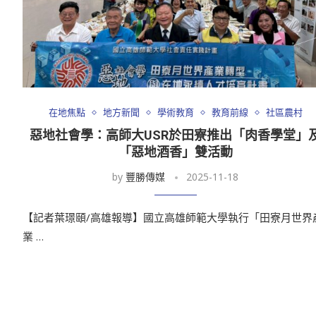
在地焦點
地方新聞
學術教育
教育前線
社區農村
惡地社會學：高師大USR於田寮推出「肉香學堂」
「惡地酒香」雙活動
by
豐勝傳媒
2025-11-18
【記者葉璟頤/高雄報導】國立高雄師範大學執行「田寮月世界
業 …