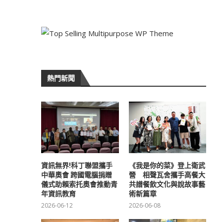
熱門新聞
資訊無界!科丁聯盟攜手
《我是你的菜》登上衛武
中華奧會 跨國電腦捐贈
營 相聲瓦舍攜手高餐大
儀式助賴索托奧會推動青
共譜餐飲文化與說故事藝
年資訊教育
術新篇章
2026-06-12
2026-06-08