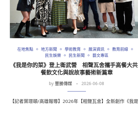
在地焦點
地方新聞
學術教育
展演資訊
教育前線
民生娛樂
民生新聞
藝文專區
《我是你的菜》登上衛武營 相聲瓦舍攜手高餐大共
餐飲文化與說故事藝術新篇章
by
豐勝傳媒
2026-06-08
【記者葉璟頤/高雄報導】2026年【相聲瓦舍】全新創作《我是