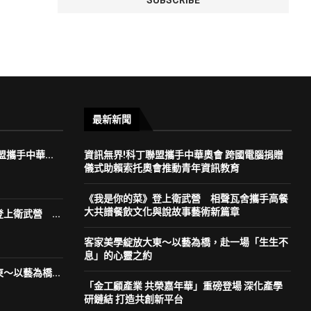
最新新聞
攜手中華...
資訊無界!科丁聯盟攜手中華奧會 跨國電腦捐贈
儀式助賴索托奧會推動青年資訊教育
《我是你的菜》登上衛武營 相聲瓦舍攜手高餐
大共譜餐飲文化與說故事藝術新篇章
上衛武營 ...
客家美學綻放大東～以藝為橋，赴一場「生生不
息」的心靈之約
～以藝為橋...
「金工顧產業 共榮嘉年華」重磅登場 深化產學
研鏈結 打造共創新平台