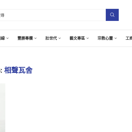
前線
豐勝專欄
壯世代
藝文專區
宗教心靈
工
:
相聲瓦舍