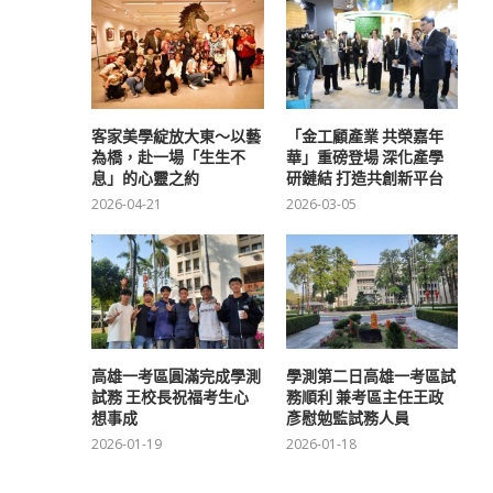
客家美學綻放大東～以藝
「金工顧產業 共榮嘉年
為橋，赴一場「生生不
華」重磅登場 深化產學
息」的心靈之約
研鏈結 打造共創新平台
2026-04-21
2026-03-05
高雄一考區圓滿完成學測
學測第二日高雄一考區試
試務 王校長祝福考生心
務順利 兼考區主任王政
想事成
彥慰勉監試務人員
2026-01-19
2026-01-18