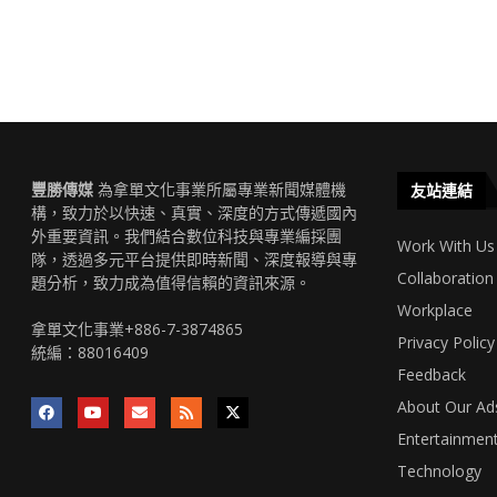
豐勝傳媒
為拿單文化事業所屬專業新聞媒體機
友站連結
構，致力於以快速、真實、深度的方式傳遞國內
外重要資訊。我們結合數位科技與專業編採團
Work With Us
隊，透過多元平台提供即時新聞、深度報導與專
Collaboration
題分析，致力成為值得信賴的資訊來源。
Workplace
拿單文化事業+886-7-3874865
Privacy Policy
統編：88016409
Feedback
About Our Ad
Entertainmen
Technology