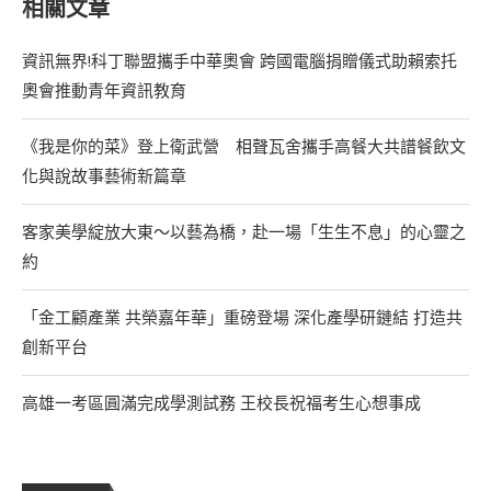
相關文章
資訊無界!科丁聯盟攜手中華奧會 跨國電腦捐贈儀式助賴索托
奧會推動青年資訊教育
《我是你的菜》登上衛武營 相聲瓦舍攜手高餐大共譜餐飲文
化與說故事藝術新篇章
客家美學綻放大東～以藝為橋，赴一場「生生不息」的心靈之
約
「金工顧產業 共榮嘉年華」重磅登場 深化產學研鏈結 打造共
創新平台
高雄一考區圓滿完成學測試務 王校長祝福考生心想事成