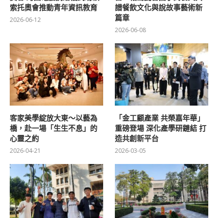
索托奧會推動青年資訊教育
譜餐飲文化與說故事藝術新
篇章
2026-06-12
2026-06-08
客家美學綻放大東～以藝為
「金工顧產業 共榮嘉年華」
橋，赴一場「生生不息」的
重磅登場 深化產學研鏈結 打
心靈之約
造共創新平台
2026-04-21
2026-03-05