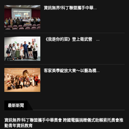
資訊無界!科丁聯盟攜手中華...
《我是你的菜》登上衛武營 ...
客家美學綻放大東～以藝為橋...
最新新聞
資訊無界!科丁聯盟攜手中華奧會 跨國電腦捐贈儀式助賴索托奧會推
動青年資訊教育