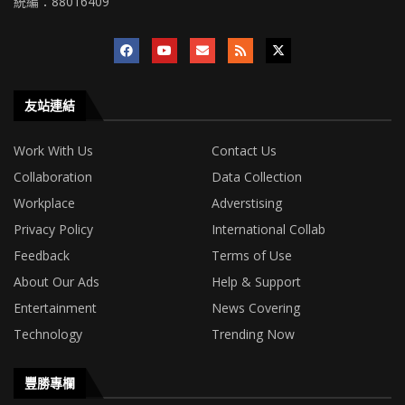
統編：88016409
友站連結
Work With Us
Contact Us
Collaboration
Data Collection
Workplace
Adverstising
Privacy Policy
International Collab
Feedback
Terms of Use
About Our Ads
Help & Support
Entertainment
News Covering
Technology
Trending Now
豐勝專欄