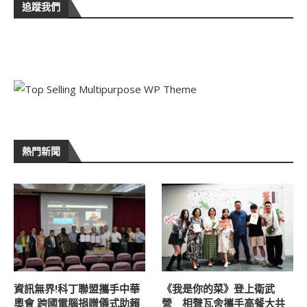
追蹤我們
熱門新聞
資訊無界!科丁聯盟攜手中華
《我是你的菜》登上衛武
奧會 跨國電腦捐贈儀式助賴
營 相聲瓦舍攜手高餐大共