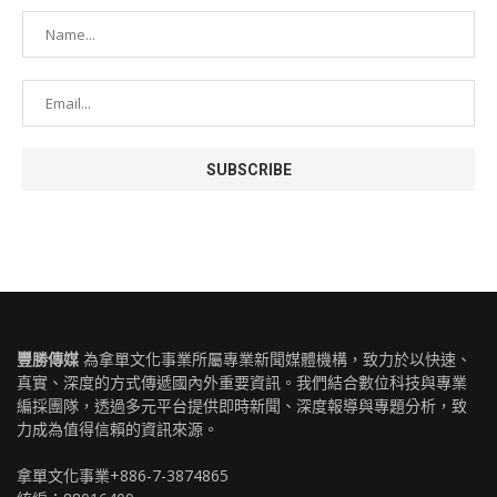
豐勝傳媒
為拿單文化事業所屬專業新聞媒體機構，致力於以快速、
真實、深度的方式傳遞國內外重要資訊。我們結合數位科技與專業
編採團隊，透過多元平台提供即時新聞、深度報導與專題分析，致
力成為值得信賴的資訊來源。
拿單文化事業+886-7-3874865