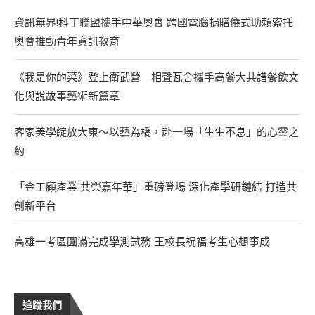
資訊無界!科丁聯盟攜手中華奧會 跨國電腦捐贈儀式助賴索托
奧會推動青年資訊教育
《我是你的菜》登上衛武營 相聲瓦舍攜手高餐大共譜餐飲文
化與說故事藝術新篇章
客家美學綻放大東～以藝為橋，赴一場「生生不息」的心靈之
約
「金工顧產業 共榮嘉年華」重磅登場 深化產學研鏈結 打造共
創新平台
高雄一考區圓滿完成學測試務 王校長祝福考生心想事成
追蹤我們