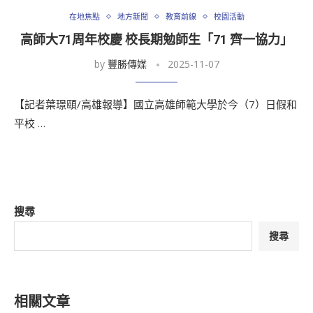
在地焦點
地方新聞
教育前線
校園活動
高師大71周年校慶 校長期勉師生「71 齊一協力」
by
豐勝傳媒
2025-11-07
【記者葉璟頤/高雄報導】國立高雄師範大學於今（7）日假和
平校 …
搜尋
搜尋
相關文章