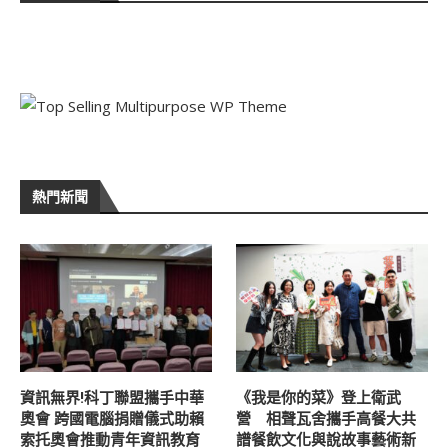
熱門新聞
資訊無界!科丁聯盟攜手中華
《我是你的菜》登上衛武
奧會 跨國電腦捐贈儀式助賴
營 相聲瓦舍攜手高餐大共
索托奧會推動青年資訊教育
譜餐飲文化與說故事藝術新