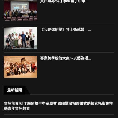
資訊無界!科丁聯盟攜手中華...
《我是你的菜》登上衛武營 ...
客家美學綻放大東～以藝為橋...
最新新聞
資訊無界!科丁聯盟攜手中華奧會 跨國電腦捐贈儀式助賴索托奧會推
動青年資訊教育