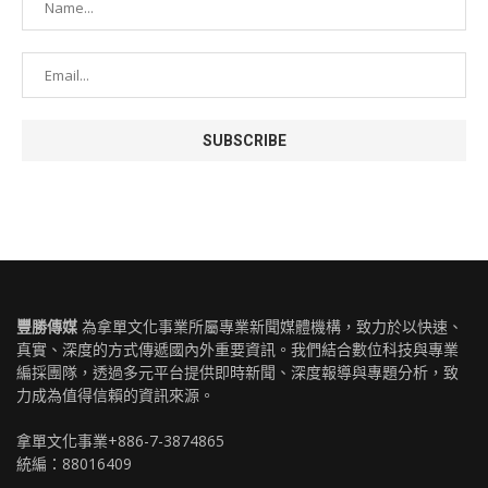
豐勝傳媒
為拿單文化事業所屬專業新聞媒體機構，致力於以快速、
真實、深度的方式傳遞國內外重要資訊。我們結合數位科技與專業
編採團隊，透過多元平台提供即時新聞、深度報導與專題分析，致
力成為值得信賴的資訊來源。
拿單文化事業+886-7-3874865
統編：88016409