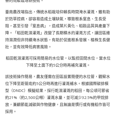
善的低碳栽培新技術。
臺南農改場指出，傳統水稻栽培仰賴長時間淹水灌溉，雖有助
於防草控病，卻容易造成土壤缺氧，導致根系窒息、生長受
阻，甚至引發「窒息病」，造成葉片黃化、稻穀品質與產量下
降。「稻田乾濕灌溉」改變了長期積水的灌溉方式，讓田區維
持濕潤但非持續淹水狀態，有助於促進根系發展、植株生長健
壯，並有效降低病害風險。
稻田乾濕灌溉可採用簡易的水位管，以監控田間水位，當水位
下降至土面下約5公分時再補充灌溉。
該技術操作簡易，農友僅需在田區設置簡便的水位管，觀察水
位下降至距管底約5公分時再進行灌溉補水。根據國際碳排模
型（DNDC）模擬結果，採行乾濕灌溉的稻田，每公頃可節省
約21%（約2,500公噸）灌溉水量，並可減少32.5%的甲烷排
放，兼顧節能減碳與作物健康，且無論是慣行或有機稻作皆可
採用。