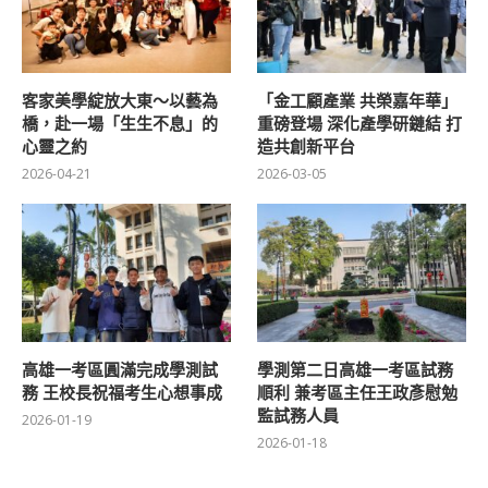
客家美學綻放大東～以藝為
「金工顧產業 共榮嘉年華」
橋，赴一場「生生不息」的
重磅登場 深化產學研鏈結 打
心靈之約
造共創新平台
2026-04-21
2026-03-05
高雄一考區圓滿完成學測試
學測第二日高雄一考區試務
務 王校長祝福考生心想事成
順利 兼考區主任王政彥慰勉
監試務人員
2026-01-19
2026-01-18