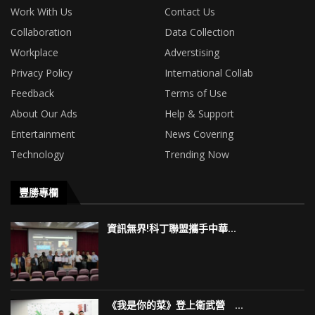
Work With Us
Contact Us
Collaboration
Data Collection
Workplace
Adverstising
Privacy Policy
International Collab
Feedback
Terms of Use
About Our Ads
Help & Support
Entertainment
News Covering
Technology
Trending Now
豐勝專欄
資訊無界!科丁聯盟攜手中華...
《我是你的菜》登上衛武營 ...