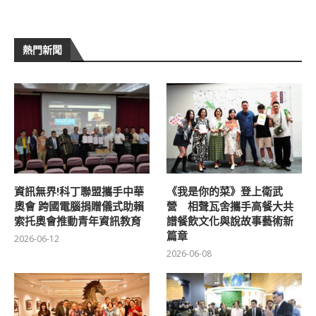
熱門新聞
資訊無界!科丁聯盟攜手中華
《我是你的菜》登上衛武
奧會 跨國電腦捐贈儀式助賴
營 相聲瓦舍攜手高餐大共
索托奧會推動青年資訊教育
譜餐飲文化與說故事藝術新
篇章
2026-06-12
2026-06-08