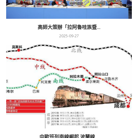
高師大策辦「拉阿魯哇族暨...
2025-09-27
中歐班列南線崛起 波蘭線...