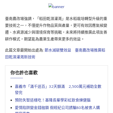
臺南農改場強調，「稻田乾濕灌溉」是水稻栽培轉型升級的重
要技術之一，不僅提升作物品質與產量，更可有效因應氣候變
遷、水資源減少與環境保育等挑戰，未來將持續推廣此項友善
耕作模式，期望能為農業生產帶來更多的效益。
此篇文章最開始出處為:
節水減碳雙效益 臺南農改場推廣稻
田乾濕灌溉新技術
你也許也喜歡
嘉義市「滿千送百」32天額滿 2,500萬元補助全數
發完
預防失智這樣吃！基隆長輩學彩虹飲食練健腦
愛情陷阱變金錢枷鎖 假經紀公司誘騙80名被害人購