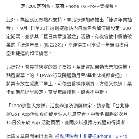
定1200定期票，享有iPhone 16 Pro抽獎機會。
此外，為回應民眾熱烈支持，臺北捷運加碼推出「捷運年票抽
獎」，9月1日至30日透過捷運站內自動售票加值機設定1200
定期票，並參與「夏日集章漫漫遊」活動，有機會抽中價值破
萬的「捷運年票」(限量2名)，幸運得主可享受一年無限搭乘
臺北捷運的超值優惠。
北捷說，會員持綁定的電子票證，至捷運站自動售票加值機，
點選螢幕上的「TPASS行政院通勤月票/基北北桃都會通」，
將票卡放在感應平臺上，可依螢幕操作購買，方便又快速；票
卡到期前提早設定，享受無縫接軌、優惠不中斷。
「1200通勤大放送」活動辦法及領獎規定，請參閱「台北捷
運Go」App活動頁面或至個人訊息查看。中獎名單將於次月
15日公布於 App 活動頁面，並同步以推播方式通知得獎者。
此篇文章最開始出處為:
通勤族快看！北捷送iPhone 16 Pro