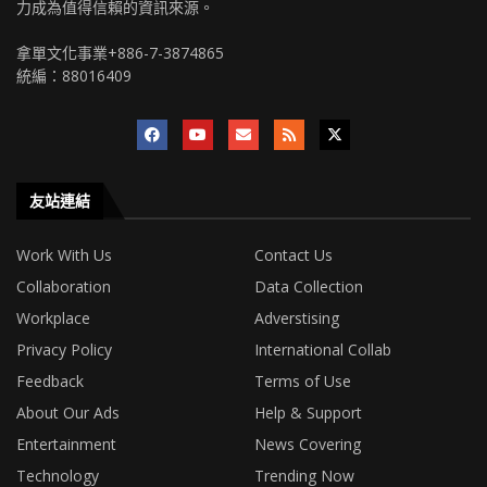
力成為值得信賴的資訊來源。
拿單文化事業+886-7-3874865
統編：88016409
友站連結
Work With Us
Contact Us
Collaboration
Data Collection
Workplace
Adverstising
Privacy Policy
International Collab
Feedback
Terms of Use
About Our Ads
Help & Support
Entertainment
News Covering
Technology
Trending Now