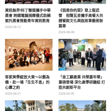
資訊無界!科丁聯盟攜手中華
《我是你的菜》登上衛武
奧會 跨國電腦捐贈儀式助賴
營 相聲瓦舍攜手高餐大共
索托奧會推動青年資訊教育
譜餐飲文化與說故事藝術新
篇章
2026-06-12
2026-06-08
客家美學綻放大東～以藝為
「金工顧產業 共榮嘉年華」
橋，赴一場「生生不息」的
重磅登場 深化產學研鏈結 打
心靈之約
造共創新平台
2026-04-21
2026-03-05