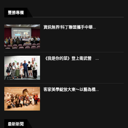
豐勝專欄
資訊無界!科丁聯盟攜手中華...
《我是你的菜》登上衛武營 ...
客家美學綻放大東～以藝為橋...
最新新聞