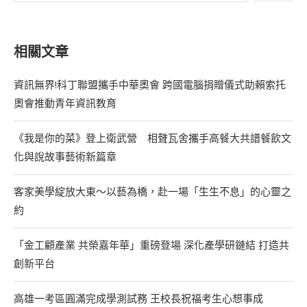
相關文章
資訊無界!科丁聯盟攜手中華奧會 跨國電腦捐贈儀式助賴索托
奧會推動青年資訊教育
《我是你的菜》登上衛武營 相聲瓦舍攜手高餐大共譜餐飲文
化與說故事藝術新篇章
客家美學綻放大東～以藝為橋，赴一場「生生不息」的心靈之
約
「金工顧產業 共榮嘉年華」重磅登場 深化產學研鏈結 打造共
創新平台
高雄一考區圓滿完成學測試務 王校長祝福考生心想事成