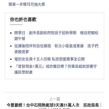
簡單一步驟月月抽大獎
你也許也喜歡
開學日 副市長劉和然陪孩子迎新學期 親自把關校
園午餐
從課後陪伴到自信展現 新北小衛星成果展 孩子們
勇敢逐夢
電豹女全員十五人同框 私密戀愛趣事全公開
「普發現金1萬元」成詐團目標？刑事局超前部署守
護民眾財產
上一篇
今夏最燃！台中石岡熱氣球3天湧31萬人次 民政局長：