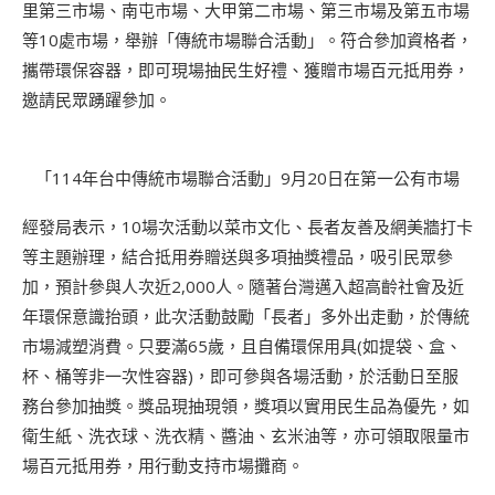
里第三市場、南屯市場、大甲第二市場、第三市場及第五市場
等10處市場，舉辦「傳統市場聯合活動」。符合參加資格者，
攜帶環保容器，即可現場抽民生好禮、獲贈市場百元抵用券，
邀請民眾踴躍參加。
「114年台中傳統市場聯合活動」9月20日在第一公有市場
經發局表示，10場次活動以菜市文化、長者友善及網美牆打卡
等主題辦理，結合抵用券贈送與多項抽獎禮品，吸引民眾參
加，預計參與人次近2,000人。隨著台灣邁入超高齡社會及近
年環保意識抬頭，此次活動鼓勵「長者」多外出走動，於傳統
市場減塑消費。只要滿65歲，且自備環保用具(如提袋、盒、
杯、桶等非一次性容器)，即可參與各場活動，於活動日至服
務台參加抽獎。獎品現抽現領，獎項以實用民生品為優先，如
衛生紙、洗衣球、洗衣精、醬油、玄米油等，亦可領取限量市
場百元抵用券，用行動支持市場攤商。