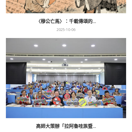
〈穆公亡馬〉：千載傳頌的...
2025-10-06
高師大策辦「拉阿魯哇族暨...