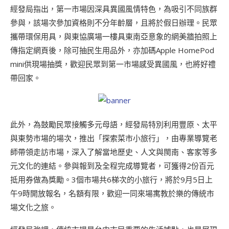
經發局指出，第一市場因深具異國風情特色，為吸引不同族群
參與，該場次參加資格則不分年齡層，且將於假日辦理。民眾
攜帶環保用具，與東協廣場一樓具東南亞意象的網美牆拍照上
傳指定網頁後，除可抽民生用品外，亦加碼Apple HomePod
mini供現場抽獎，歡迎民眾到第一市場感受異國風，也將好禮
帶回家。
此外，為鼓勵民眾接觸多元母語，經發局特別利用豐原、太平
與東勢市場的場次，推出「探索菜市小旅行」，由專業導覽老
師帶領走訪市場，深入了解當地歷史、人文與閩南、客家等多
元文化的連結。參與報到及全程完成導覽者，可獲得2份百元
抵用券做為獎勵。3個市場共6梯次的小旅行，將於9月5日上
午9時開放報名，名額有限，歡迎一同來場寓教於樂的傳統市
場文化之旅。