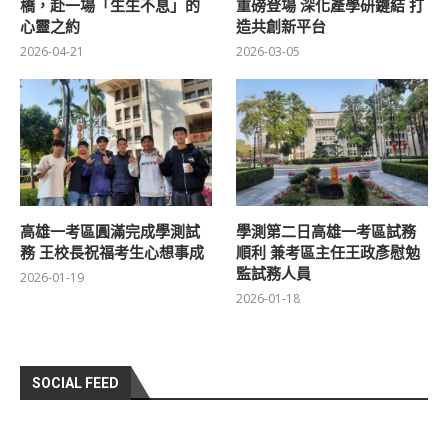
橋，赴一場「生生不息」的
重磅登場 深化產學研鏈結 打
心靈之約
造共創新平台
2026-04-21
2026-03-05
高雄一考區圓滿完成學測試
學測第二日高雄一考區試務
務 王校長祝福考生心想事成
順利 兼考區主任王政彥慰勉
監試務人員
2026-01-19
2026-01-18
SOCIAL FEED