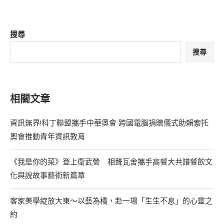
搜尋
搜尋
相關文章
資訊無界!科丁聯盟攜手中華奧會 跨國電腦捐贈儀式助賴索托
奧會推動青年資訊教育
《我是你的菜》登上衛武營 相聲瓦舍攜手高餐大共譜餐飲文
化與說故事藝術新篇章
客家美學綻放大東～以藝為橋，赴一場「生生不息」的心靈之
約