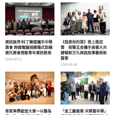
資訊無界!科丁聯盟攜手中華
《我是你的菜》登上衛武
奧會 跨國電腦捐贈儀式助賴
營 相聲瓦舍攜手高餐大共
索托奧會推動青年資訊教育
譜餐飲文化與說故事藝術新
篇章
2026-06-12
2026-06-08
客家美學綻放大東～以藝為
「金工顧產業 共榮嘉年華」