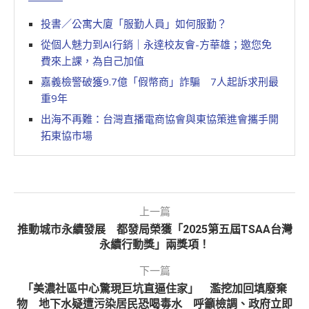
投書／公寓大廈「服勤人員」如何服勤？
從個人魅力到AI行銷｜永達校友會-方華雄；邀您免
費來上課，為自己加值
嘉義檢警破獲9.7億「假幣商」詐騙 7人起訴求刑最
重9年
出海不再難：台灣直播電商協會與東協策進會攜手開
拓東協市場
上一篇
推動城市永續發展 都發局榮獲「2025第五屆TSAA台灣
永續行動獎」兩獎項！
下一篇
「美濃社區中心驚現巨坑直逼住家」 濫挖加回填廢棄
物 地下水疑遭污染居民恐喝毒水 呼籲檢調、政府立即