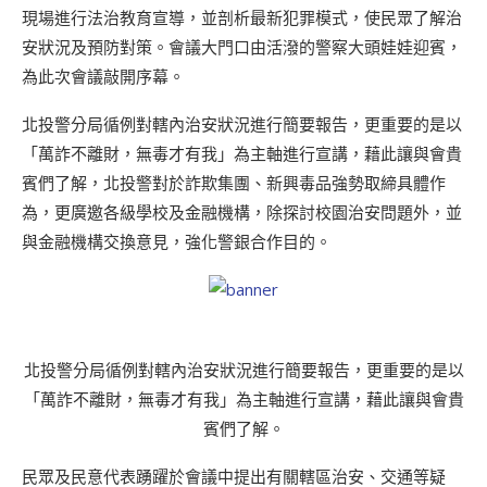
現場進行法治教育宣導，並剖析最新犯罪模式，使民眾了解治
安狀況及預防對策。會議大門口由活潑的警察大頭娃娃迎賓，
為此次會議敲開序幕。
北投警分局循例對轄內治安狀況進行簡要報告，更重要的是以
「萬詐不離財，無毒才有我」為主軸進行宣講，藉此讓與會貴
賓們了解，北投警對於詐欺集團、新興毒品強勢取締具體作
為，更廣邀各級學校及金融機構，除探討校園治安問題外，並
與金融機構交換意見，強化警銀合作目的。
北投警分局循例對轄內治安狀況進行簡要報告，更重要的是以
「萬詐不離財，無毒才有我」為主軸進行宣講，藉此讓與會貴
賓們了解。
民眾及民意代表踴躍於會議中提出有關轄區治安、交通等疑