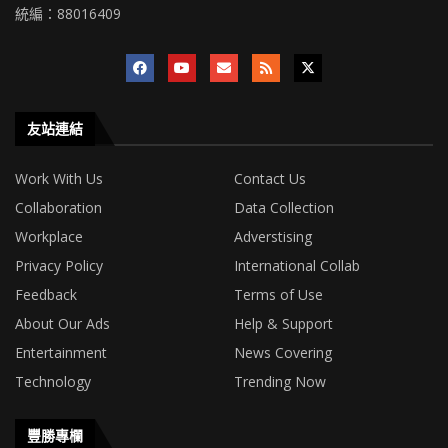
統編：88016409
友站連結
Work With Us
Contact Us
Collaboration
Data Collection
Workplace
Adverstising
Privacy Policy
International Collab
Feedback
Terms of Use
About Our Ads
Help & Support
Entertainment
News Covering
Technology
Trending Now
豐勝專欄