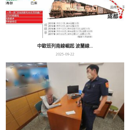
中歐班列南線崛起 波蘭線...
2025-09-22