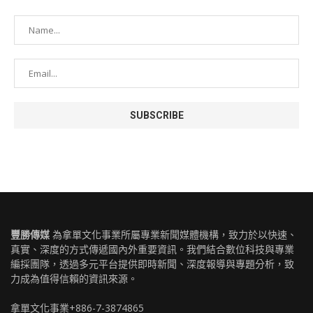
豐勝傳媒
為拿單文化事業所屬專業新聞媒體機構，致力於以快速、
真實、深度的方式傳遞國內外重要資訊。我們結合數位科技與專業
編採團隊，透過多元平台提供即時新聞、深度報導與專題分析，致
力成為值得信賴的資訊來源。
拿單文化事業+886-7-3874865