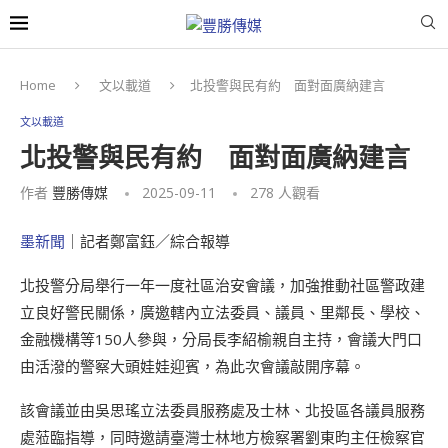
Home
文以載道
北投警與民有約 面對面廣納建言
文以載道
北投警與民有約 面對面廣納建言
作者
豐勝傳媒
2025-09-11
278
人觀看
墨新聞
｜記者鄭富鈺／綜合報導
北投警分局舉行一年一度社區治安會議，加強推動社區警政建
立良好警民關係，廣邀轄內立法委員、議員、里鄰長、學校、
金融機構等150人參與，分局長李紹榆親自主持，會議大門口
由活潑的警察大頭娃娃迎賓，為此次會議敲開序幕。
該會議並由吳思瑤立法委員服務處及士林、北投區各議員服務
處蒞臨指導，同時邀請臺灣士林地方檢察署劉東昀主任檢察官