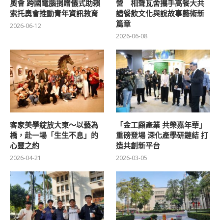
奧會 跨國電腦捐贈儀式助賴
營 相聲瓦舍攜手高餐大共
索托奧會推動青年資訊教育
譜餐飲文化與說故事藝術新
篇章
2026-06-12
2026-06-08
客家美學綻放大東～以藝為
「金工顧產業 共榮嘉年華」
橋，赴一場「生生不息」的
重磅登場 深化產學研鏈結 打
心靈之約
造共創新平台
2026-04-21
2026-03-05