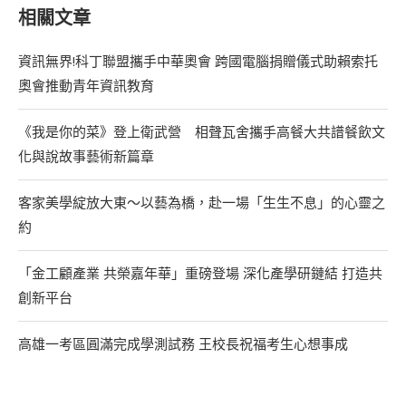
相關文章
資訊無界!科丁聯盟攜手中華奧會 跨國電腦捐贈儀式助賴索托
奧會推動青年資訊教育
《我是你的菜》登上衛武營 相聲瓦舍攜手高餐大共譜餐飲文
化與說故事藝術新篇章
客家美學綻放大東～以藝為橋，赴一場「生生不息」的心靈之
約
「金工顧產業 共榮嘉年華」重磅登場 深化產學研鏈結 打造共
創新平台
高雄一考區圓滿完成學測試務 王校長祝福考生心想事成