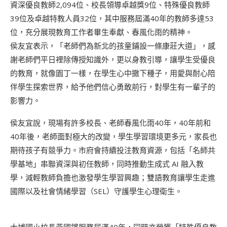
資深優良教師2,094位、校長領導卓越獎9位、特殊優良教師
39位及卓越特教人員32位，其中服務屆滿40年的教師多達53
位，充分展現教育工作者畢生奉獻、春風化雨的精神。
侯友宜表示，「老師們為新北的孩童鋪設一條康莊大道」，感
謝老師們平日裡除傳授知識外，更以身教引導，讓學生受優良
的教育，就像園丁一樣，在學生心中撒下種子，用愛與耐心陪
伴學生探索世界，給予他們信心勇敢前行，對學生有一輩子的
影響力。
侯友宜說，現場有許多校長、老師春風化雨40年，40年前和
40年後，老師面對極大的改變，學生學習環境更多元，家長也
期待孩子有競爭力。市府會持續投注教育資源，包括「名師共
學基地」串聯資深與初任教師，同時推動生成式 AI 融入教
學，減輕教師負擔也激發學生學習興趣；雙語教育讓學生走進
國際以及社會情緒學習（SEL）守護學生心理衛生。