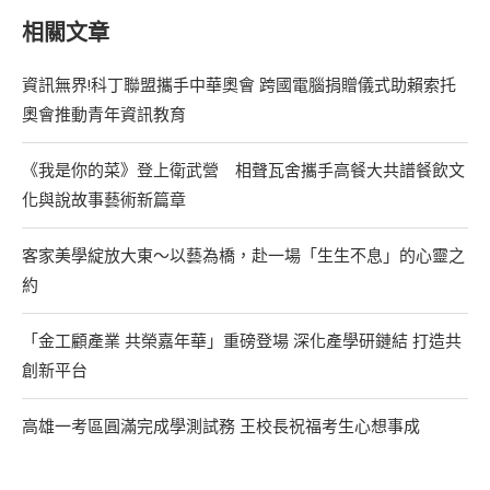
相關文章
資訊無界!科丁聯盟攜手中華奧會 跨國電腦捐贈儀式助賴索托
奧會推動青年資訊教育
《我是你的菜》登上衛武營 相聲瓦舍攜手高餐大共譜餐飲文
化與說故事藝術新篇章
客家美學綻放大東～以藝為橋，赴一場「生生不息」的心靈之
約
「金工顧產業 共榮嘉年華」重磅登場 深化產學研鏈結 打造共
創新平台
高雄一考區圓滿完成學測試務 王校長祝福考生心想事成