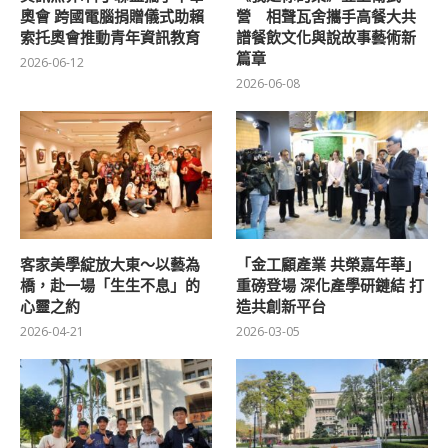
奧會 跨國電腦捐贈儀式助賴
營 相聲瓦舍攜手高餐大共
索托奧會推動青年資訊教育
譜餐飲文化與說故事藝術新
篇章
2026-06-12
2026-06-08
客家美學綻放大東～以藝為
「金工顧產業 共榮嘉年華」
橋，赴一場「生生不息」的
重磅登場 深化產學研鏈結 打
心靈之約
造共創新平台
2026-04-21
2026-03-05