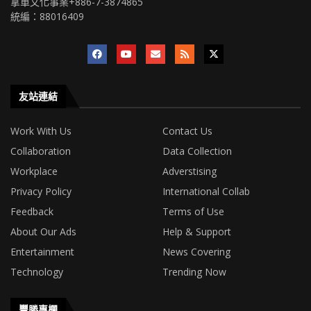
拿單文化事業+886-7-3874865
統編：88016409
友站連結
Work With Us
Contact Us
Collaboration
Data Collection
Workplace
Adverstising
Privacy Policy
International Collab
Feedback
Terms of Use
About Our Ads
Help & Support
Entertainment
News Covering
Technology
Trending Now
豐勝專欄