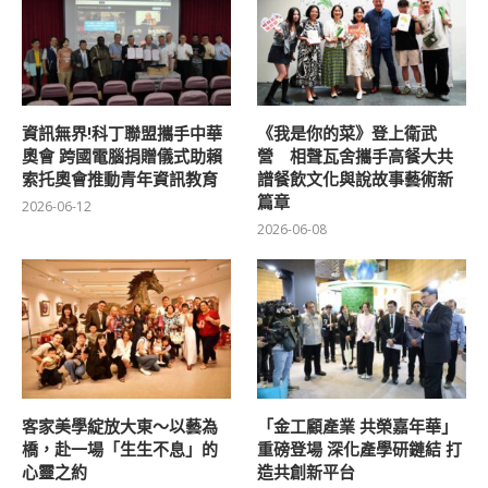
資訊無界!科丁聯盟攜手中華
《我是你的菜》登上衛武
奧會 跨國電腦捐贈儀式助賴
營 相聲瓦舍攜手高餐大共
索托奧會推動青年資訊教育
譜餐飲文化與說故事藝術新
篇章
2026-06-12
2026-06-08
客家美學綻放大東～以藝為
「金工顧產業 共榮嘉年華」
橋，赴一場「生生不息」的
重磅登場 深化產學研鏈結 打
心靈之約
造共創新平台