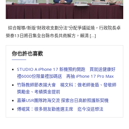
綜合報導/新版“財政收支劃分法”分配爭議延燒，行政院長卓
榮泰13日將召集全台縣市長共商解方，賴清 […]
你也許也喜歡
STUDIO A iPhone 17 新機預約開跑 買就送健康好
禮6000份限量禮加碼送 再抽 iPhone 17 Pro Max
竹縣教師節表揚大會 楊文科：做老師後盾、發敬師
獎勵金、考績獎金提前
嘉藥USR團隊跨海交流 探索台日高齡照護新契機
傅崐萁：很多朋友勸進選主席 迄今沒這想法