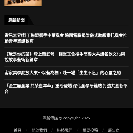
最新新聞
資訊無界!科丁聯盟攜手中華奧會 跨國電腦捐贈儀式助賴索托奧會推
動青年資訊教育
《我是你的菜》登上衛武營 相聲瓦舍攜手高餐大共譜餐飲文化與
說故事藝術新篇章
客家美學綻放大東～以藝為橋，赴一場「生生不息」的心靈之約
「金工顧產業 共榮嘉年華」重磅登場 深化產學研鏈結 打造共創新平
台
豐勝傳媒 @ copyright. 2025.
首頁
關於我們
聯絡我們
我要投稿
廣告商