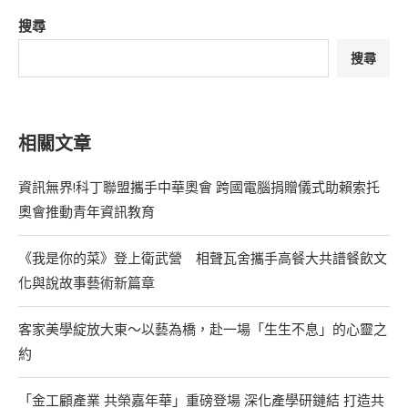
搜尋
搜尋
相關文章
資訊無界!科丁聯盟攜手中華奧會 跨國電腦捐贈儀式助賴索托
奧會推動青年資訊教育
《我是你的菜》登上衛武營 相聲瓦舍攜手高餐大共譜餐飲文
化與說故事藝術新篇章
客家美學綻放大東～以藝為橋，赴一場「生生不息」的心靈之
約
「金工顧產業 共榮嘉年華」重磅登場 深化產學研鏈結 打造共