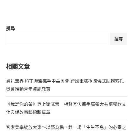
搜尋
搜尋
相關文章
資訊無界!科丁聯盟攜手中華奧會 跨國電腦捐贈儀式助賴索托
奧會推動青年資訊教育
《我是你的菜》登上衛武營 相聲瓦舍攜手高餐大共譜餐飲文
化與說故事藝術新篇章
客家美學綻放大東～以藝為橋，赴一場「生生不息」的心靈之