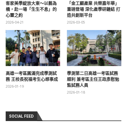
客家美學綻放大東～以藝為
「金工顧產業 共榮嘉年華」
橋，赴一場「生生不息」的
重磅登場 深化產學研鏈結 打
心靈之約
造共創新平台
2026-04-21
2026-03-05
高雄一考區圓滿完成學測試
學測第二日高雄一考區試務
務 王校長祝福考生心想事成
順利 兼考區主任王政彥慰勉
監試務人員
2026-01-19
2026-01-18
SOCIAL FEED