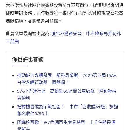
大型活動及社區關懷據點設置防詐宣導攤位，提供現場說明與
即時申辦服務；同時鼓勵第一線同仁在受理案件時敏銳察覺高
風險情境，落實預警與關懷。
此篇文章最開始出處為:
強化不動產安全 中市地政局推防詐
三部曲
你也許也喜歡
推動城市永續發展 都發局榮獲「2025第五屆TSAA
台灣永續行動獎」兩獎項！
9人小巴進社區 高雄紅60區間公車啟航 通勤轉乘
更便利
把握機會成為示範社區！ 中市「回收讚A+級」認證
報名收件9/30止
開學挖寶趣！9/7內湖再生家具特賣 上千件親民價
尋新主