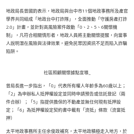
地政局長曾國鈞表示，地政局與台中市11個地政事務所及產官
學界共同組成「地政台中打詐隊」，全面推動「守護房產打詐
2.0」計畫，並針對高風險案件啟動「0、2、5、6關懷機
制」，凡符合相關情形者，地政人員將主動關懷提醒，向當事
人說明潛在風險與法律效果，避免民眾因資訊不足而陷入詐騙
陷阱。
社區照顧關懷據點宣導_
曾局長進一步指出，「0」代表所有權人年齡多為60歲以上；
「2」為申辦私人抵押權設定並同時申請預告或信託登記（兩
件合辦）；「5」指提供擔保的不動產並無任何現有抵押設
定；「6」為抵押權設定契約書中載有「流抵」條款（流當抵
押）
太平地政事務所主任余俊政補充，太平地政積極走入地方，於