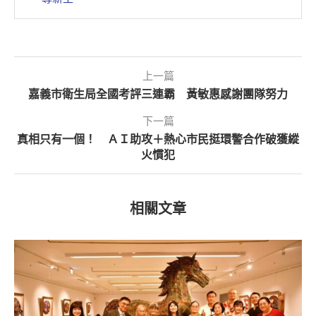
上一篇
嘉義市衛生局全國考評三連霸 黃敏惠感謝團隊努力
下一篇
真相只有一個！ ＡＩ助攻＋熱心市民挺環警合作破獲縱
火慣犯
相關文章