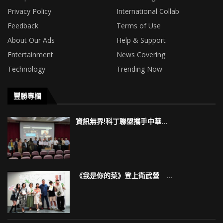
Privacy Policy
International Collab
Feedback
Terms of Use
About Our Ads
Help & Support
Entertainment
News Covering
Technology
Trending Now
豐勝專欄
資訊無界!科丁聯盟攜手中華...
《我是你的菜》登上衛武營 ...