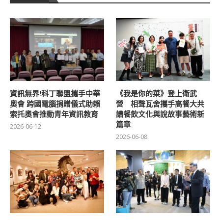
資訊無界!科丁聯盟攜手中華
《我是你的菜》登上衛武
奧會 跨國電腦捐贈儀式助賴
營 相聲瓦舍攜手高餐大共
索托奧會推動青年資訊教育
譜餐飲文化與說故事藝術新
篇章
2026-06-12
2026-06-08