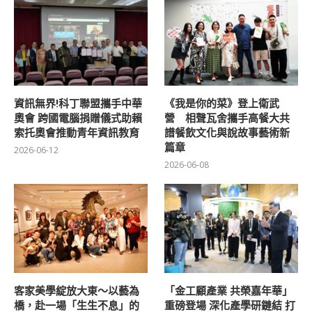
資訊無界!科丁聯盟攜手中華
《我是你的菜》登上衛武
奧會 跨國電腦捐贈儀式助賴
營 相聲瓦舍攜手高餐大共
索托奧會推動青年資訊教育
譜餐飲文化與說故事藝術新
篇章
2026-06-12
2026-06-08
客家美學綻放大東～以藝為
「金工顧產業 共榮嘉年華」
橋，赴一場「生生不息」的
重磅登場 深化產學研鏈結 打