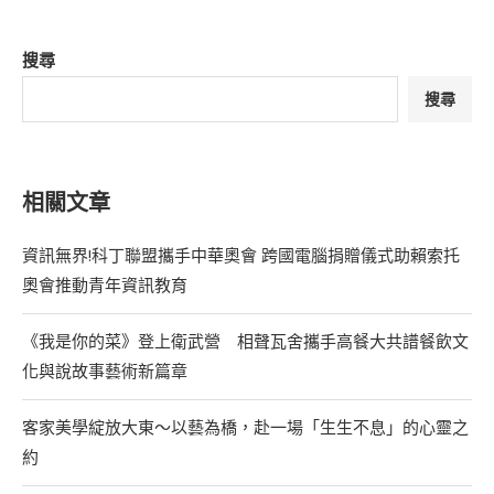
搜尋
搜尋
相關文章
資訊無界!科丁聯盟攜手中華奧會 跨國電腦捐贈儀式助賴索托
奧會推動青年資訊教育
《我是你的菜》登上衛武營 相聲瓦舍攜手高餐大共譜餐飲文
化與說故事藝術新篇章
客家美學綻放大東～以藝為橋，赴一場「生生不息」的心靈之
約