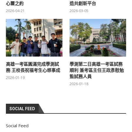
心靈之約
造共創新平台
2026-04-21
2026-03-05
高雄一考區圓滿完成學測試
學測第二日高雄一考區試務
務 王校長祝福考生心想事成
順利 兼考區主任王政彥慰勉
監試務人員
2026-01-19
2026-01-18
SOCIAL FEED
Social Feed