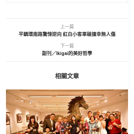
上一篇
平鎮環南路驚悚逆向 紅白小客車碰撞幸無人傷
下一篇
副刊／Ikigai的美好哲學
相關文章