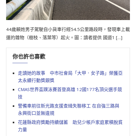
44歲賴姓男子駕駛自小貨車行經54.5公里路段時，發現車上載
運的雜物（樹枝、落葉等）起火。圖：讀者提供 國道1 […]
你也許也喜歡
走讀她的故事 中市社會局「大甲．女子路」榮獲亞
太永續行動獎銀獎
CMAS世界盃蹼泳賽首登高雄 12國177名頂尖選手競
技
警備車前往新光路支援查緝失聯移工 在自強三路與
永興街口並無違規
花蓮縣政府獎勵持續儲蓄 助兒少帳戶家庭累積脫貧
力量