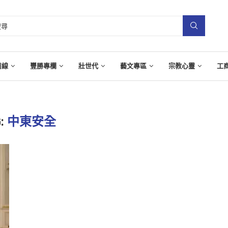
前線
豐勝專欄
壯世代
藝文專區
宗教心靈
工
:
中東安全