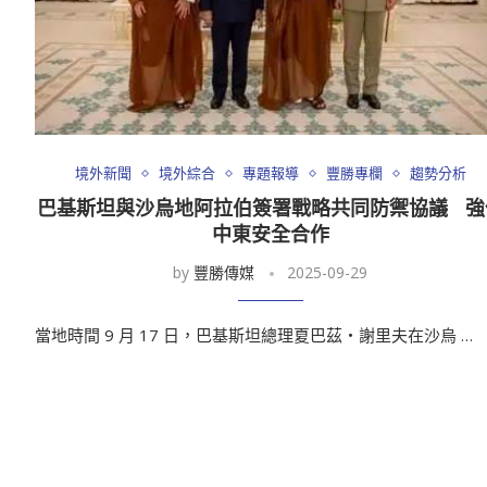
境外新聞
境外綜合
專題報導
豐勝專欄
趨勢分析
巴基斯坦與沙烏地阿拉伯簽署戰略共同防禦協議 強
中東安全合作
by
豐勝傳媒
2025-09-29
當地時間 9 月 17 日，巴基斯坦總理夏巴茲・謝里夫在沙烏 …