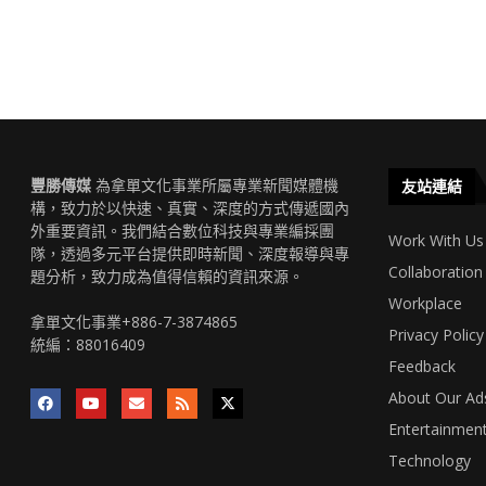
豐勝傳媒
為拿單文化事業所屬專業新聞媒體機
友站連結
構，致力於以快速、真實、深度的方式傳遞國內
外重要資訊。我們結合數位科技與專業編採團
Work With Us
隊，透過多元平台提供即時新聞、深度報導與專
Collaboration
題分析，致力成為值得信賴的資訊來源。
Workplace
拿單文化事業+886-7-3874865
Privacy Policy
統編：88016409
Feedback
About Our Ad
Entertainmen
Technology