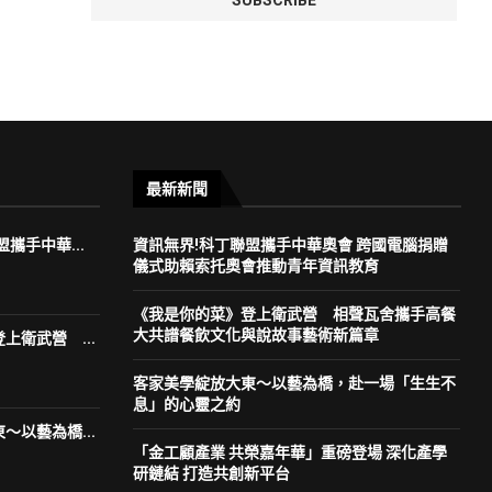
最新新聞
攜手中華...
資訊無界!科丁聯盟攜手中華奧會 跨國電腦捐贈
儀式助賴索托奧會推動青年資訊教育
《我是你的菜》登上衛武營 相聲瓦舍攜手高餐
大共譜餐飲文化與說故事藝術新篇章
上衛武營 ...
客家美學綻放大東～以藝為橋，赴一場「生生不
息」的心靈之約
～以藝為橋...
「金工顧產業 共榮嘉年華」重磅登場 深化產學
研鏈結 打造共創新平台