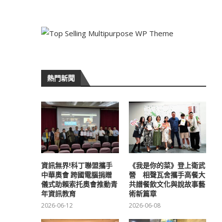
熱門新聞
資訊無界!科丁聯盟攜手
《我是你的菜》登上衛武
中華奧會 跨國電腦捐贈
營 相聲瓦舍攜手高餐大
儀式助賴索托奧會推動青
共譜餐飲文化與說故事藝
年資訊教育
術新篇章
2026-06-12
2026-06-08