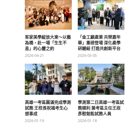
客家美學綻放大東～以藝
「金工顧產業 共榮嘉年
為橋，赴一場「生生不
華」重磅登場 深化產學
息」的心靈之約
研鏈結 打造共創新平台
2026-04-21
2026-03-05
高雄一考區圓滿完成學測
學測第二日高雄一考區試
試務 王校長祝福考生心
務順利 兼考區主任王政
想事成
彥慰勉監試務人員
2026-01-19
2026-01-18