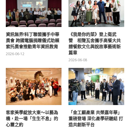
資訊無界!科丁聯盟攜手中華
《我是你的菜》登上衛武
奧會 跨國電腦捐贈儀式助賴
營 相聲瓦舍攜手高餐大共
索托奧會推動青年資訊教育
譜餐飲文化與說故事藝術新
篇章
2026-06-12
2026-06-08
客家美學綻放大東～以藝為
「金工顧產業 共榮嘉年華」
橋，赴一場「生生不息」的
重磅登場 深化產學研鏈結 打
心靈之約
造共創新平台