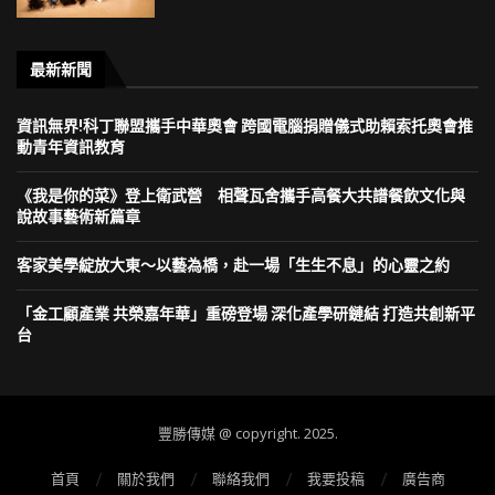
最新新聞
資訊無界!科丁聯盟攜手中華奧會 跨國電腦捐贈儀式助賴索托奧會推
動青年資訊教育
《我是你的菜》登上衛武營 相聲瓦舍攜手高餐大共譜餐飲文化與
說故事藝術新篇章
客家美學綻放大東～以藝為橋，赴一場「生生不息」的心靈之約
「金工顧產業 共榮嘉年華」重磅登場 深化產學研鏈結 打造共創新平
台
豐勝傳媒 @ copyright. 2025.
首頁
關於我們
聯絡我們
我要投稿
廣告商