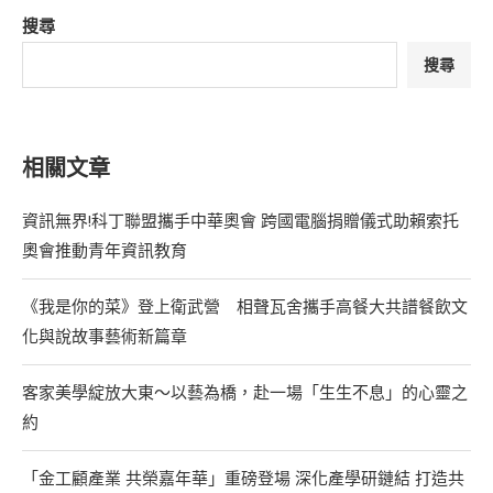
搜尋
搜尋
相關文章
資訊無界!科丁聯盟攜手中華奧會 跨國電腦捐贈儀式助賴索托
奧會推動青年資訊教育
《我是你的菜》登上衛武營 相聲瓦舍攜手高餐大共譜餐飲文
化與說故事藝術新篇章
客家美學綻放大東～以藝為橋，赴一場「生生不息」的心靈之
約
「金工顧產業 共榮嘉年華」重磅登場 深化產學研鏈結 打造共