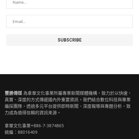
豐勝傳媒
為拿單文化事業所屬專業新聞媒體機構，致力於以快速、
真實、深度的方式傳遞國內外重要資訊。我們結合數位科技與專業
編採團隊，透過多元平台提供即時新聞、深度報導與專題分析，致
力成為值得信賴的資訊來源。
拿單文化事業+886-7-3874865
統編：88016409