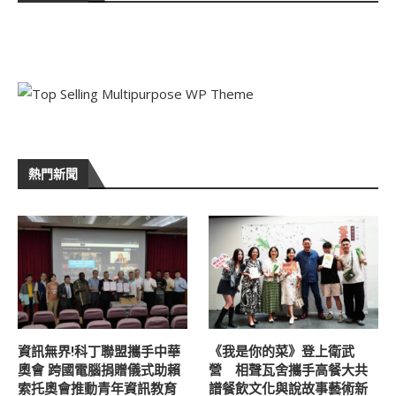
熱門新聞
資訊無界!科丁聯盟攜手中華
《我是你的菜》登上衛武
奧會 跨國電腦捐贈儀式助賴
營 相聲瓦舍攜手高餐大共
索托奧會推動青年資訊教育
譜餐飲文化與說故事藝術新