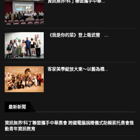
資訊無界!科丁聯盟攜手中華...
《我是你的菜》登上衛武營 ...
客家美學綻放大東～以藝為橋...
最新新聞
資訊無界!科丁聯盟攜手中華奧會 跨國電腦捐贈儀式助賴索托奧會推
動青年資訊教育