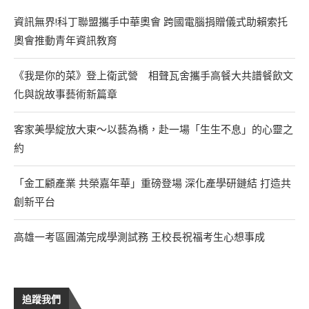
資訊無界!科丁聯盟攜手中華奧會 跨國電腦捐贈儀式助賴索托
奧會推動青年資訊教育
《我是你的菜》登上衛武營 相聲瓦舍攜手高餐大共譜餐飲文
化與說故事藝術新篇章
客家美學綻放大東～以藝為橋，赴一場「生生不息」的心靈之
約
「金工顧產業 共榮嘉年華」重磅登場 深化產學研鏈結 打造共
創新平台
高雄一考區圓滿完成學測試務 王校長祝福考生心想事成
追蹤我們