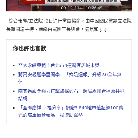
綜合報導/立法院12日進行黨團協商，由中國國民黨籍立法院
長韓國瑜主持、藍綠白黨團三長與會，氣氛和 […]
你也許也喜歡
亞太永續典範！台北市4連霸宜居城市獎
蔣萬安親迎學童開學 「鮮奶週報」升級2.0全年無
休
陳其邁嚴令強力打擊盜採砂石 跨局處聯合掃蕩共犯
結構
「全聯慶祥 幸福分享」捐贈3,840罐市值超過100萬
元的高單價營養品 捐贈助弱勢