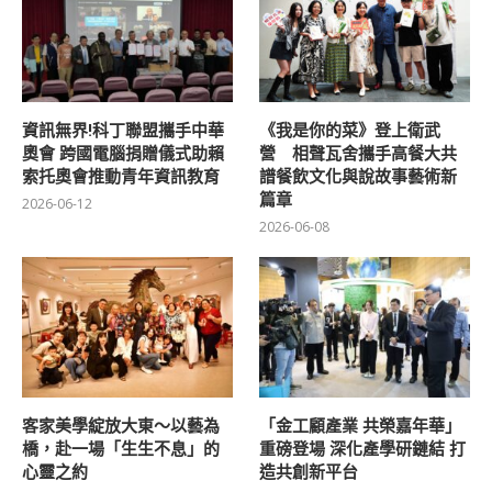
資訊無界!科丁聯盟攜手中華
《我是你的菜》登上衛武
奧會 跨國電腦捐贈儀式助賴
營 相聲瓦舍攜手高餐大共
索托奧會推動青年資訊教育
譜餐飲文化與說故事藝術新
篇章
2026-06-12
2026-06-08
客家美學綻放大東～以藝為
「金工顧產業 共榮嘉年華」
橋，赴一場「生生不息」的
重磅登場 深化產學研鏈結 打
心靈之約
造共創新平台