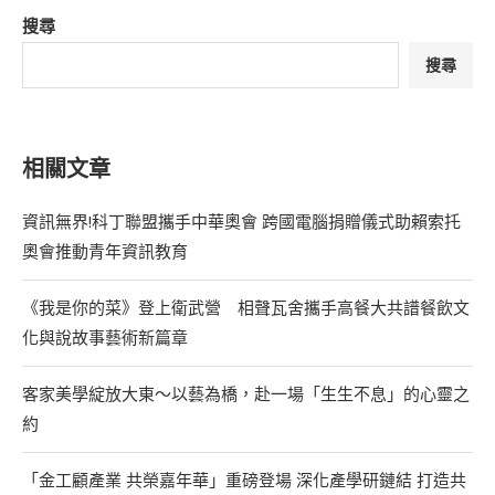
搜尋
搜尋
相關文章
資訊無界!科丁聯盟攜手中華奧會 跨國電腦捐贈儀式助賴索托
奧會推動青年資訊教育
《我是你的菜》登上衛武營 相聲瓦舍攜手高餐大共譜餐飲文
化與說故事藝術新篇章
客家美學綻放大東～以藝為橋，赴一場「生生不息」的心靈之
約
「金工顧產業 共榮嘉年華」重磅登場 深化產學研鏈結 打造共