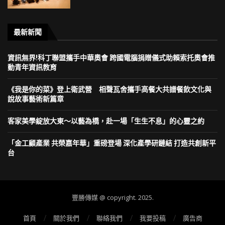
最新新聞
資訊無界!科丁聯盟攜手中華奧會 跨國電腦捐贈儀式助賴索托奧會推
動青年資訊教育
《我是你的菜》登上衛武營 相聲瓦舍攜手高餐大共譜餐飲文化與
說故事藝術新篇章
客家美學綻放大東～以藝為橋，赴一場「生生不息」的心靈之約
「金工顧產業 共榮嘉年華」重磅登場 深化產學研鏈結 打造共創新平
台
豐勝傳媒 @ copyright. 2025.
首頁
關於我們
聯絡我們
我要投稿
廣告商